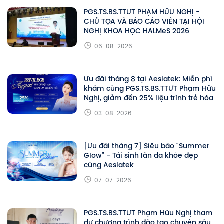
PGS.TS.BS.TTƯT PHẠM HỮU NGHỊ -
CHỦ TỌA VÀ BÁO CÁO VIÊN TẠI HỘI
NGHỊ KHOA HỌC HALMeS 2026
06-08-2026
Ưu đãi tháng 8 tại Aeslatek: Miễn phí
khám cùng PGS.TS.BS.TTƯT Phạm Hữu
Nghị, giảm đến 25% liệu trình trẻ hóa
03-08-2026
[Ưu đãi tháng 7] Siêu bão "Summer
Glow" - Tái sinh làn da khỏe đẹp
cùng Aeslatek
07-07-2026
PGS.TS.BS.TTƯT Phạm Hữu Nghị tham
dự chương trình đào tạo chuyên sâu