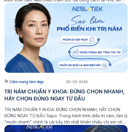
sẽ khó ổn định lâu dài và nguy cơ nám tái phát vẫn […]
Cẩm nang làm đẹp
20-03-2026
TRỊ NÁM CHUẨN Y KHOA: ĐỪNG CHỌN NHANH,
HÃY CHỌN ĐÚNG NGAY TỪ ĐẦU
TRỊ NÁM CHUẨN Y KHOA: ĐỪNG CHỌN NHANH, HÃY CHỌN
ĐÚNG NGAY TỪ ĐẦU Sapo: Trong hành trình điều trị nám, tâm lý
"muốn nhanh" chính là cái bẫy lớn nhất khiến nhiều chị em rơi
vào vòng lặp: Điều trị - Tái phát - Nặng hơn. Tại Phòng khám