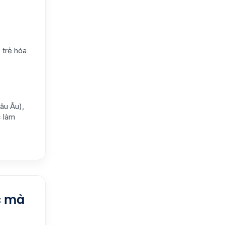
 trẻ hóa
âu Âu),
c làm
c mà