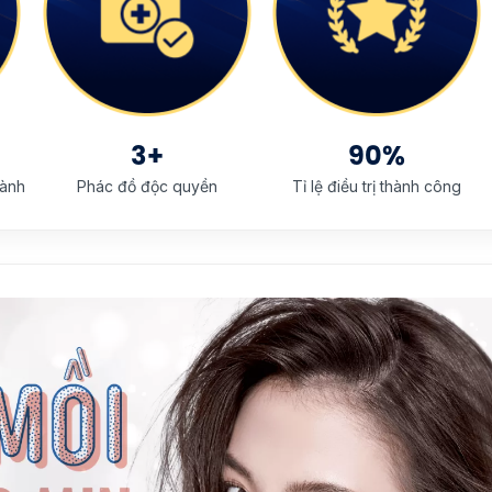
3+
90%
gành
Phác đồ độc quyền
Tỉ lệ điều trị thành công