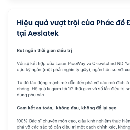
Hiệu quả vượt trội của Phác đồ 
tại Aeslatek
Rút ngắn thời gian điều trị
Với sự kết hợp của Laser PicoWay và Q-switched ND Yag t
cực kỳ ngắn (một phần nghìn tỷ giây), ngắn hơn so với xu
Từ đó tác động mạnh mẽ dẫn đến phá vỡ các mô đích là hắ
chóng. Hệ quả là giảm tới 1/2 thời gian và số lần điều tr
dụng phụ nào.
Cam kết an toàn, không đau, không để lại sẹo
100% Bác sĩ chuyên môn cao, giàu kinh nghiệm thực hiện. 
phá vỡ các sắc tố cần điều trị một cách chính xác, khôn