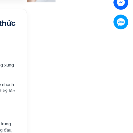
 thức
ng xung
ể nhanh
t kỳ tác
 trung
g đau,