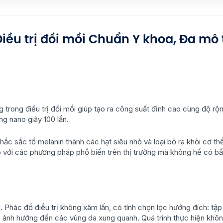
Điều trị đồi mồi Chuẩn Y khoa, Đa mô
rong điều trị đồi mồi giúp tạo ra công suất đỉnh cao cùng độ rộ
ng nano giây 100 lần.
c sắc tố melanin thành các hạt siêu nhỏ và loại bỏ ra khỏi cơ th
ị so với các phương pháp phổ biến trên thị trường mà không hề có bấ
Phác đồ điều trị không xâm lấn, có tính chọn lọc hướng đích: tập
g ảnh hưởng đến các vùng da xung quanh. Quá trình thực hiện khôn