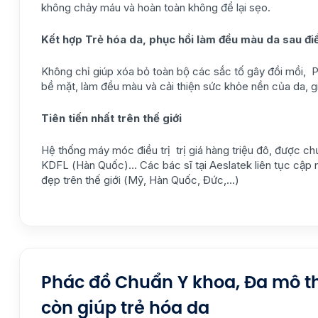
không chảy máu và hoàn toàn không để lại sẹo.
Kết hợp Trẻ hóa da, phục hồi làm đều màu da sau điề
Không chỉ giúp xóa bỏ toàn bộ các sắc tố gây đồi mồi, P
bề mặt, làm đều màu và cải thiện sức khỏe nền của da, giú
Tiên tiến nhất trên thế giới
Hệ thống máy móc điều trị trị giá hàng triệu đô, được c
KDFL (Hàn Quốc)… Các bác sĩ tại Aeslatek liên tục cập nh
đẹp trên thế giới (Mỹ, Hàn Quốc, Đức,…)
Phác đồ Chuẩn Y khoa, Đa mô th
còn giúp trẻ hóa da