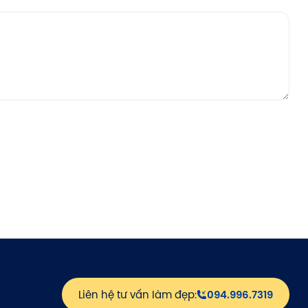
Liên hệ tư vấn làm đẹp:
094.996.7319