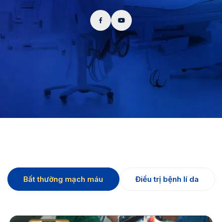
Bất thường mạch máu
Điều trị bệnh lí da