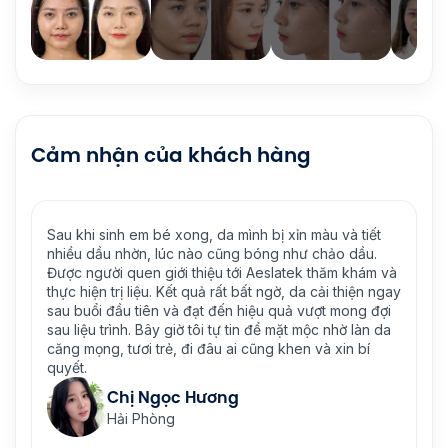
Cảm nhận của khách hàng
và tiết
Khoảng 2 năm trở lại đây, da ngày càng khô nẻ, bong
o dầu.
tróc, thâm mụn cũng lâu lành hơn khiến cho việc trang
m khám và
điểm của mình rất chật vật vì da không ăn phấn. Qua
 thiện ngay
Aeslatek, được bác sĩ Nghị thăm khám và tư vấn mới
mong đợi
biết đó là những dấu hiệu quả tình trạng lão hóa da.
hờ làn da
Cũng may là trị liệu sớm chứ để một thời gian nữa da
in bí
càng yếu sẽ xuất hiện nếp nhăn xấu xí. Sau khi thực
hiện trẻ hóa Skin Shine, làn da của mình cải thiện rõ
rệt. Da mịn đẹp lên trông thấy, make-up cũng dễ
dàng hơn nhiều.
Chị Lan Hương