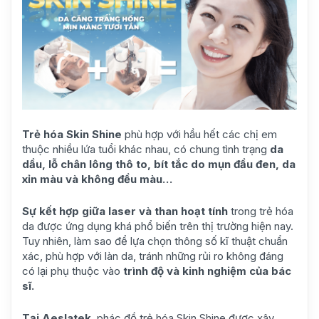
Trẻ hóa Skin Shine
phù hợp với hầu hết các chị em
thuộc nhiều lứa tuổi khác nhau, có chung tình trạng
da
dầu, lỗ chân lông thô to, bít tắc do mụn đầu đen, da
xỉn màu và không đều màu…
Sự kết hợp giữa laser và than hoạt tính
trong trẻ hóa
da được ứng dụng khá phổ biến trên thị trường hiện nay.
Tuy nhiên, làm sao để lựa chọn thông số kĩ thuật chuẩn
xác, phù hợp với làn da, tránh những rủi ro không đáng
có lại phụ thuộc vào
trình độ và kinh nghiệm của bác
sĩ.
Tại Aeslatek
, phác đồ trẻ hóa Skin Shine được xây