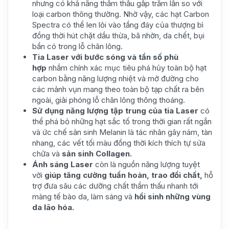
nhưng có khả năng thẩm thấu gấp trăm lần so với
loại carbon thông thường. Nhờ vậy, các hạt Carbon
Spectra có thể len lỏi vào tầng đáy của thượng bì
đồng thời hút chặt dầu thừa, bã nhờn, da chết, bụi
bẩn có trong lỗ chân lông.
Tia Laser với bước sóng và tần số phù
hợp
nhắm chính xác mục tiêu phá hủy toàn bộ hạt
carbon bằng năng lượng nhiệt và mở đường cho
các mảnh vụn mang theo toàn bộ tạp chất ra bên
ngoài, giải phóng lỗ chân lông thông thoáng.
Sử dụng năng lượng tập trung của tia Laser
có
thể phá bỏ những hạt sắc tố trong thời gian rất ngắn
và ức chế sản sinh Melanin là tác nhân gây nám, tàn
nhang, các vết tối màu đồng thời kích thích tự sửa
chữa và
sản sinh Collagen.
Ánh sáng Laser
còn là nguồn năng lượng tuyệt
vời
giúp tăng cường tuần hoàn, trao đổi chất,
hỗ
trợ đưa sâu các dưỡng chất thẩm thấu nhanh tới
màng tế bào da, làm sáng và
hồi sinh những vùng
da lão hóa.