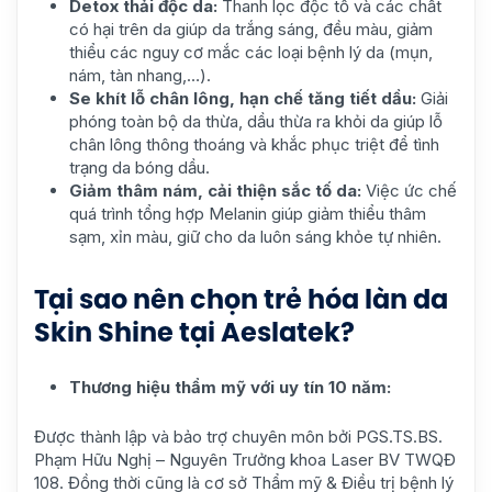
Detox thải độc da:
Thanh lọc độc tố và các chất
có hại trên da giúp da trắng sáng, đều màu, giảm
thiểu các nguy cơ mắc các loại bệnh lý da (mụn,
nám, tàn nhang,…).
Se khít lỗ chân lông, hạn chế tăng tiết dầu:
Giải
phóng toàn bộ da thừa, dầu thừa ra khỏi da giúp lỗ
chân lông thông thoáng và khắc phục triệt để tình
trạng da bóng dầu.
Giảm thâm nám, cải thiện sắc tố da:
Việc ức chế
quá trình tổng hợp Melanin giúp giảm thiểu thâm
sạm, xỉn màu, giữ cho da luôn sáng khỏe tự nhiên.
Tại sao nên chọn trẻ hóa làn da
Skin Shine tại Aeslatek?
Thương hiệu thẩm mỹ với uy tín 10 năm:
Được thành lập và bảo trợ chuyên môn bởi PGS.TS.BS.
Phạm Hữu Nghị – Nguyên Trưởng khoa Laser BV TWQĐ
108. Đồng thời cũng là cơ sở Thẩm mỹ & Điều trị bệnh lý