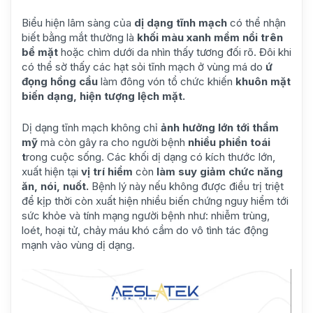
Biểu hiện lâm sàng của
dị dạng tĩnh mạch
có thể nhận
biết bằng mắt thường là
khối màu xanh mềm nổi trên
bề mặt
hoặc chìm dưới da nhìn thấy tương đối rõ. Đôi khi
có thể sờ thấy các hạt sỏi tĩnh mạch ở vùng má do
ứ
đọng hồng cầu
làm đông vón tổ chức khiến
khuôn mặt
biến dạng, hiện tượng lệch mặt.
Dị dạng tĩnh mạch không chỉ
ảnh hưởng lớn tới thẩm
mỹ
mà còn gây ra cho người bệnh
nhiều phiền toái
t
rong cuộc sống. Các khối dị dạng có kích thước lớn,
xuất hiện tại
vị trí hiểm
còn
làm suy giảm chức năng
ăn, nói, nuốt.
Bệnh lý này nếu không được điều trị triệt
để kịp thời còn xuất hiện nhiều biến chứng nguy hiểm tới
sức khỏe và tính mạng người bệnh như: nhiễm trùng,
loét, hoại tử, chảy máu khó cầm do vô tình tác động
mạnh vào vùng dị dạng.