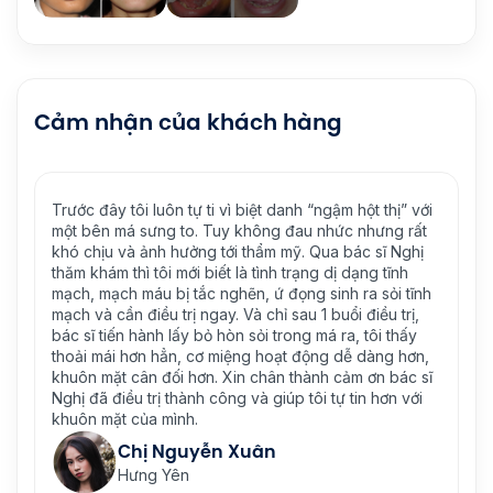
Cảm nhận của khách hàng
Trước đây tôi luôn tự ti vì biệt danh “ngậm hột thị” với
Từ kh
một bên má sưng to. Tuy không đau nhức nhưng rất
dạng
khó chịu và ảnh hưởng tới thẩm mỹ. Qua bác sĩ Nghị
phát 
thăm khám thì tôi mới biết là tình trạng dị dạng tĩnh
nhưng
mạch, mạch máu bị tắc nghẽn, ứ đọng sinh ra sỏi tĩnh
rất t
mạch và cần điều trị ngay. Và chỉ sau 1 buổi điều trị,
thăm
bác sĩ tiến hành lấy bỏ hòn sỏi trong má ra, tôi thấy
sĩ tư
thoải mái hơn hẳn, cơ miệng hoạt động dễ dàng hơn,
được.
khuôn mặt cân đối hơn. Xin chân thành cảm ơn bác sĩ
đã kh
Nghị đã điều trị thành công và giúp tôi tự tin hơn với
như A
khuôn mặt của mình.
gái tô
Chị Minh Tâm
Hà Nội