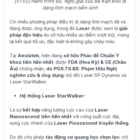
[VTV2] Hành trình BS. Nghị giải cứu bé Kiệt khỏi dị
dạng tĩnh mạch bẩm sinh
Có nhiều phương pháp điều trị dị dạng tĩnh mạch đã và
đang được ứng dụng, trong đó
Laser
được xem là
giải
pháp đặc hiệu
do sở hữu nhiều ưu điểm vượt trội, mang
lại kết quả tối ưu, đặc biệt là không gây chảy máu.
Tại
Aeslatek
, hiện đang
sở hữu Phác đồ Chuẩn Y
khoa tiên tiến nhất
, được
FDA (Hoa Kỳ) & CE (Châu
Âu)
chứng nhận,
do PGS.TS.BS. Phạm Hữu Nghị
nghiên cứu & ứng dụng
: bộ đôi Laser SP Dynamis và
Laser StarWalker.
Hệ thống Laser StarWalker:
Là sự
kết hợp
năng lượng cực cao của
Laser
Nanosecond tiên tiến nhất
với công suất cực đại,
xung cực nhanh của
Laser Picosecond truyền thống.
Do đó cho phép
tác động cơ quang học chọn lọc:
chỉ