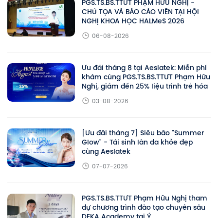
PGS.TS.BS.TTƯT PHẠM HỮU NGHỊ -
CHỦ TỌA VÀ BÁO CÁO VIÊN TẠI HỘI
NGHỊ KHOA HỌC HALMeS 2026
06-08-2026
Ưu đãi tháng 8 tại Aeslatek: Miễn phí
khám cùng PGS.TS.BS.TTƯT Phạm Hữu
Nghị, giảm đến 25% liệu trình trẻ hóa
03-08-2026
[Ưu đãi tháng 7] Siêu bão "Summer
Glow" - Tái sinh làn da khỏe đẹp
cùng Aeslatek
07-07-2026
PGS.TS.BS.TTƯT Phạm Hữu Nghị tham
dự chương trình đào tạo chuyên sâu
DEKA Academy tại Ý