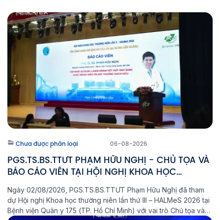
Chưa được phân loại
06-08-2026
PGS.TS.BS.TTƯT PHẠM HỮU NGHỊ - CHỦ TỌA VÀ
BÁO CÁO VIÊN TẠI HỘI NGHỊ KHOA HỌC
HALMeS 2026
Ngày 02/08/2026, PGS.TS.BS.TTƯT Phạm Hữu Nghị đã tham
dự Hội nghị Khoa học thường niên lần thứ III – HALMeS 2026 tại
Bệnh viện Quân y 175 (TP. Hồ Chí Minh) với vai trò Chủ tọa và