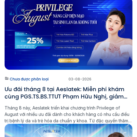
Báo cáo viên. Sự kiện tiếp tục khẳng định vị thế chuyên môn
của bác sĩ trong lĩnh […]
Chưa được phân loại
03-08-2026
Ưu đãi tháng 8 tại Aeslatek: Miễn phí khám
cùng PGS.TS.BS.TTƯT Phạm Hữu Nghị, giảm
đến 25% liệu trình trẻ hóa
Tháng 8 này, Aeslatek triển khai chương trình Privilege of
August với nhiều ưu đãi dành cho khách hàng có nhu cầu điều
trị bệnh lý da và trẻ hóa da chuẩn y khoa. Từ đặc quyền thăm
khám cùng chuyên gia đến các chương trình ưu đãi lên đến
25%, đây là cơ hội […]