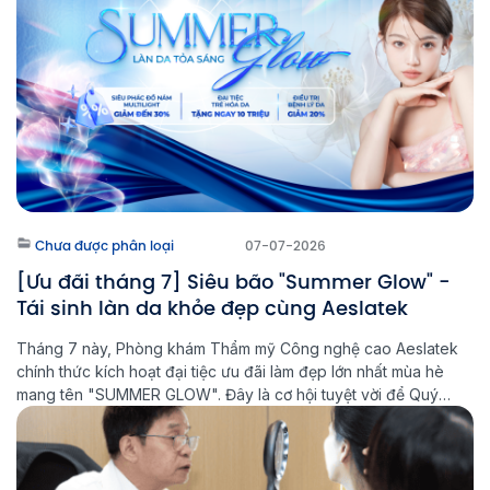
Chưa được phân loại
07-07-2026
[Ưu đãi tháng 7] Siêu bão "Summer Glow" -
Tái sinh làn da khỏe đẹp cùng Aeslatek
Tháng 7 này, Phòng khám Thẩm mỹ Công nghệ cao Aeslatek
chính thức kích hoạt đại tiệc ưu đãi làm đẹp lớn nhất mùa hè
mang tên "SUMMER GLOW". Đây là cơ hội tuyệt vời để Quý
khách hàng nâng cấp diện mạo, điều trị các bệnh lý về da
chuẩn y khoa bằng công […]