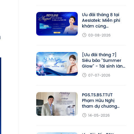
2026
Ưu đãi tháng 8 tại
Aeslatek: Miễn phí
khám cùng
PGS.TS.BS.TTƯT
m
03-08-2026
Phạm Hữu Nghị,
giảm đến 25% liệu
trình trẻ hóa
[Ưu đãi tháng 7]
Siêu bão "Summer
Glow" - Tái sinh làn
da khỏe đẹp cùng
07-07-2026
Aeslatek
PGS.TS.BS.TTƯT
Phạm Hữu Nghị
tham dự chương
trình đào tạo chuyên
14-05-2026
sâu DEKA Academy
tại Ý