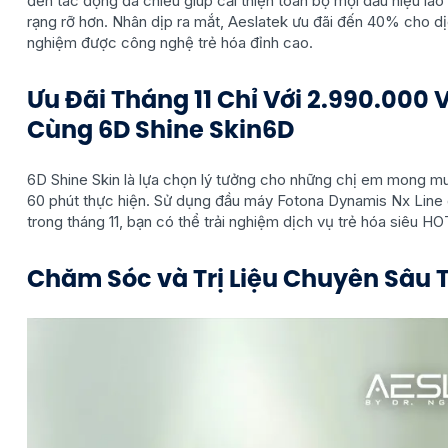
đến tác động đa chiều giúp cải thiện toàn bộ mọi dấu hiệu lão
rạng rỡ hơn. Nhân dịp ra mắt, Aeslatek ưu đãi đến 40% cho dị
nghiệm được công nghệ trẻ hóa đỉnh cao.
Ưu Đãi Tháng 11 Chỉ Với 2.990.000
Cùng 6D Shine Skin6D
6D Shine Skin là lựa chọn lý tưởng cho những chị em mong m
60 phút thực hiện. Sử dụng đầu máy Fotona Dynamis Nx Line giúp
trong tháng 11, bạn có thể trải nghiệm dịch vụ trẻ hóa siêu H
Chăm Sóc và Trị Liệu Chuyên Sâu 