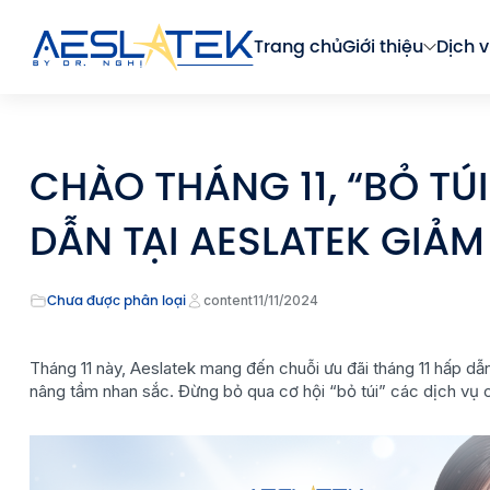
Trang chủ
Giới thiệu
Dịch v
CHÀO THÁNG 11, “BỎ TÚ
DẪN TẠI AESLATEK GIẢM
Chưa được phân loại
content
11/11/2024
Tháng 11 này, Aeslatek mang đến chuỗi ưu đãi tháng 11 hấp dẫ
nâng tầm nhan sắc. Đừng bỏ qua cơ hội “bỏ túi” các dịch vụ 