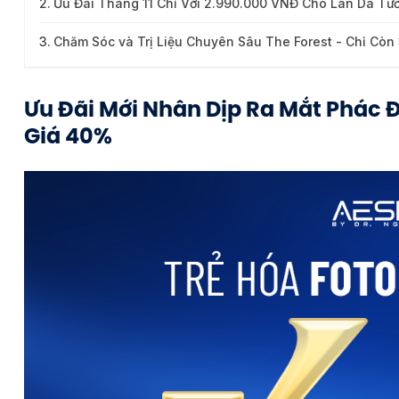
Ưu Đãi Tháng 11 Chỉ Với 2.990.000 VNĐ Cho Làn Da Tươ
Chăm Sóc và Trị Liệu Chuyên Sâu The Forest - Chỉ Cò
Ưu Đãi Mới Nhân Dịp Ra Mắt Phác 
Giá 40%