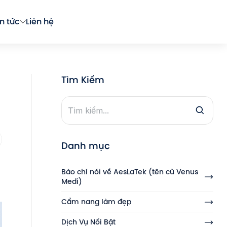
in tức
Liên hệ
Tìm Kiếm
Danh mục
Báo chí nói về AesLaTek (tên cũ Venus
Medi)
Cẩm nang làm đẹp
Dịch Vụ Nổi Bật