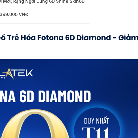
i Mới, Rạng Ngời Cùng 6D Shine Skin6D
n 399.000 VNĐ
Đồ Trẻ Hóa Fotona 6D Diamond - Giả