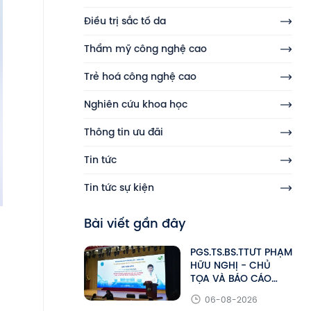
Điều trị sắc tố da
Thẩm mỹ công nghệ cao
Trẻ hoá công nghệ cao
Nghiên cứu khoa học
Thông tin ưu đãi
Tin tức
Tin tức sự kiện
Bài viết gần đây
PGS.TS.BS.TTƯT PHẠM
HỮU NGHỊ - CHỦ
TỌA VÀ BÁO CÁO
VIÊN TẠI HỘI NGHỊ
06-08-2026
KHOA HỌC HALMeS