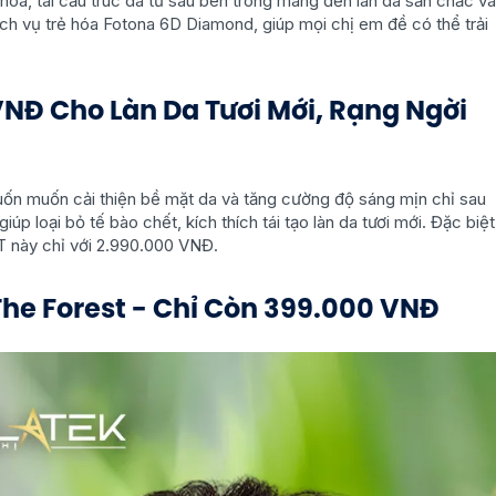
 hóa, tái cấu trúc da từ sâu bên trong mang đến làn da săn chắc và
ch vụ trẻ hóa Fotona 6D Diamond, giúp mọi chị em đề có thể trải
 VNĐ Cho Làn Da Tươi Mới, Rạng Ngời
uốn muốn cải thiện bề mặt da và tăng cường độ sáng mịn chỉ sau
 loại bỏ tế bào chết, kích thích tái tạo làn da tươi mới. Đặc biệt
OT này chỉ với 2.990.000 VNĐ.
The Forest - Chỉ Còn 399.000 VNĐ