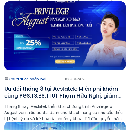
Báo cáo viên. Sự kiện tiếp tục khẳng định vị thế chuyên môn
của bác sĩ trong lĩnh […]
Chưa được phân loại
03-08-2026
Ưu đãi tháng 8 tại Aeslatek: Miễn phí khám
cùng PGS.TS.BS.TTƯT Phạm Hữu Nghị, giảm
đến 25% liệu trình trẻ hóa
Tháng 8 này, Aeslatek triển khai chương trình Privilege of
August với nhiều ưu đãi dành cho khách hàng có nhu cầu điều
trị bệnh lý da và trẻ hóa da chuẩn y khoa. Từ đặc quyền thăm
khám cùng chuyên gia đến các chương trình ưu đãi lên đến