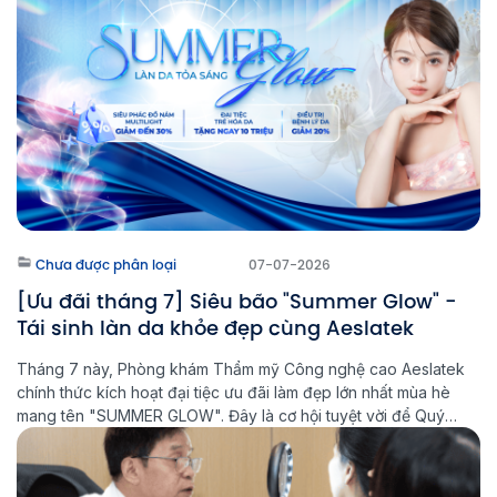
25%, đây là cơ hội […]
Chưa được phân loại
07-07-2026
[Ưu đãi tháng 7] Siêu bão "Summer Glow" -
Tái sinh làn da khỏe đẹp cùng Aeslatek
Tháng 7 này, Phòng khám Thẩm mỹ Công nghệ cao Aeslatek
chính thức kích hoạt đại tiệc ưu đãi làm đẹp lớn nhất mùa hè
mang tên "SUMMER GLOW". Đây là cơ hội tuyệt vời để Quý
khách hàng nâng cấp diện mạo, điều trị các bệnh lý về da
chuẩn y khoa bằng công […]