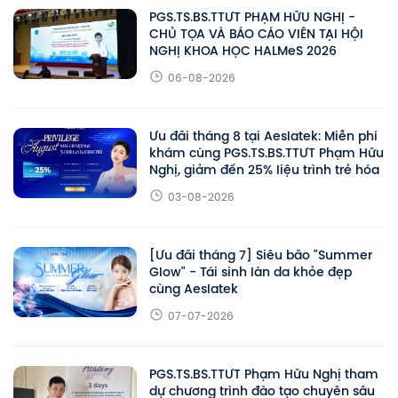
PGS.TS.BS.TTƯT PHẠM HỮU NGHỊ -
CHỦ TỌA VÀ BÁO CÁO VIÊN TẠI HỘI
NGHỊ KHOA HỌC HALMeS 2026
06-08-2026
Ưu đãi tháng 8 tại Aeslatek: Miễn phí
khám cùng PGS.TS.BS.TTƯT Phạm Hữu
Nghị, giảm đến 25% liệu trình trẻ hóa
03-08-2026
[Ưu đãi tháng 7] Siêu bão "Summer
Glow" - Tái sinh làn da khỏe đẹp
cùng Aeslatek
07-07-2026
PGS.TS.BS.TTƯT Phạm Hữu Nghị tham
dự chương trình đào tạo chuyên sâu