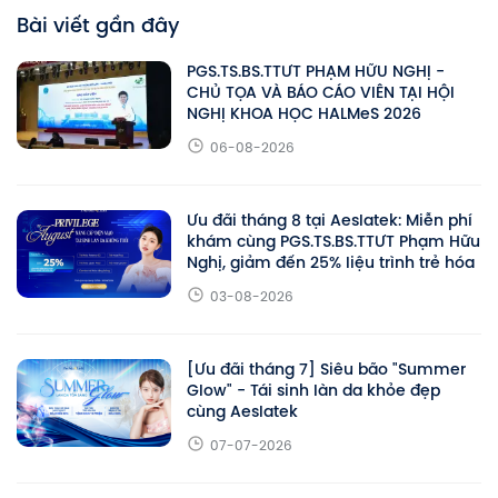
Bài viết gần đây
PGS.TS.BS.TTƯT PHẠM HỮU NGHỊ -
CHỦ TỌA VÀ BÁO CÁO VIÊN TẠI HỘI
NGHỊ KHOA HỌC HALMeS 2026
06-08-2026
Ưu đãi tháng 8 tại Aeslatek: Miễn phí
khám cùng PGS.TS.BS.TTƯT Phạm Hữu
Nghị, giảm đến 25% liệu trình trẻ hóa
03-08-2026
[Ưu đãi tháng 7] Siêu bão "Summer
Glow" - Tái sinh làn da khỏe đẹp
cùng Aeslatek
07-07-2026