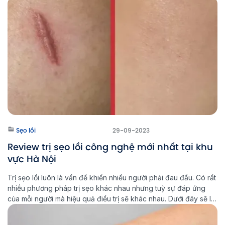
phương pháp này còn phụ thuộc vào nhiều yếu tố khác nhau.
Vậy có nên peel trị […]
Sẹo lồi
29-09-2023
Review trị sẹo lồi công nghệ mới nhất tại khu
vực Hà Nội
Trị sẹo lồi luôn là vấn đề khiến nhiều người phải đau đầu. Có rất
nhiều phương pháp trị sẹo khác nhau nhưng tuỳ sự đáp ứng
của mỗi người mà hiệu quả điều trị sẽ khác nhau. Dưới đây sẽ là
những review trị sẹo lồi công nghệ mới nhất giúp hành trình trị
[…]