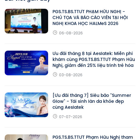
PGS.TS.BS.TTƯT PHẠM HỮU NGHỊ -
CHỦ TỌA VÀ BÁO CÁO VIÊN TẠI HỘI
NGHỊ KHOA HỌC HALMeS 2026
06-08-2026
Ưu đãi tháng 8 tại Aeslatek: Miễn phí
khám cùng PGS.TS.BS.TTƯT Phạm Hữu
Nghị, giảm đến 25% liệu trình trẻ hóa
03-08-2026
[Ưu đãi tháng 7] Siêu bão "Summer
Glow" - Tái sinh làn da khỏe đẹp
cùng Aeslatek
07-07-2026
PGS.TS.BS.TTƯT Phạm Hữu Nghị tham