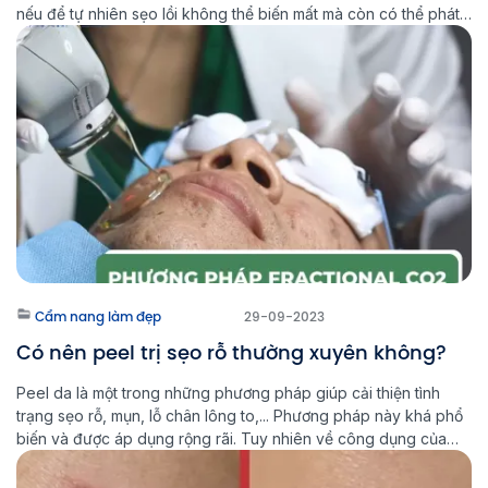
nếu để tự nhiên sẹo lồi không thể biến mất mà còn có thể phát
triển, lan rộng hơn. Vậy khi bị sẹo lồi nên làm thế […]
Cẩm nang làm đẹp
29-09-2023
Có nên peel trị sẹo rỗ thường xuyên không?
Peel da là một trong những phương pháp giúp cải thiện tình
trạng sẹo rỗ, mụn, lỗ chân lông to,... Phương pháp này khá phổ
biến và được áp dụng rộng rãi. Tuy nhiên về công dụng của
phương pháp này còn phụ thuộc vào nhiều yếu tố khác nhau.
Vậy có nên peel trị […]