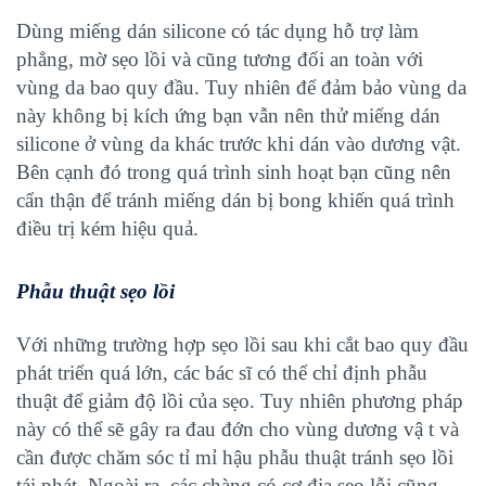
Dùng miếng dán silicone có tác dụng hỗ trợ làm
phẳng, mờ sẹo lồi và cũng tương đối an toàn với
vùng da bao quy đầu. Tuy nhiên để đảm bảo vùng da
này không bị kích ứng bạn vẫn nên thử miếng dán
silicone ở vùng da khác trước khi dán vào dương vật.
Bên cạnh đó trong quá trình sinh hoạt bạn cũng nên
cẩn thận để tránh miếng dán bị bong khiến quá trình
điều trị kém hiệu quả.
Phẫu thuật sẹo lồi
Với những trường hợp sẹo lồi sau khi cắt bao quy đầu
phát triển quá lớn, các bác sĩ có thể chỉ định phẫu
thuật để giảm độ lồi của sẹo. Tuy nhiên phương pháp
này có thể sẽ gây ra đau đớn cho vùng dương vậ t và
cần được chăm sóc tỉ mỉ hậu phẫu thuật tránh sẹo lồi
tái phát. Ngoài ra, các chàng có cơ địa sẹo lỗi cũng