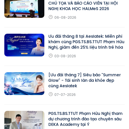
CHỦ TỌA VÀ BÁO CÁO VIÊN TẠI HỘI
NGHỊ KHOA HỌC HALMeS 2026
06-08-2026
Ưu đãi tháng 8 tại Aeslatek: Miễn phí
khám cùng PGS.TS.BS.TTƯT Phạm Hữu
Nghị, giảm đến 25% liệu trình trẻ hóa
03-08-2026
[Ưu đãi tháng 7] Siêu bão "Summer
Glow" - Tái sinh làn da khỏe đẹp
cùng Aeslatek
07-07-2026
PGS.TS.BS.TTƯT Phạm Hữu Nghị tham
dự chương trình đào tạo chuyên sâu
DEKA Academy tại Ý