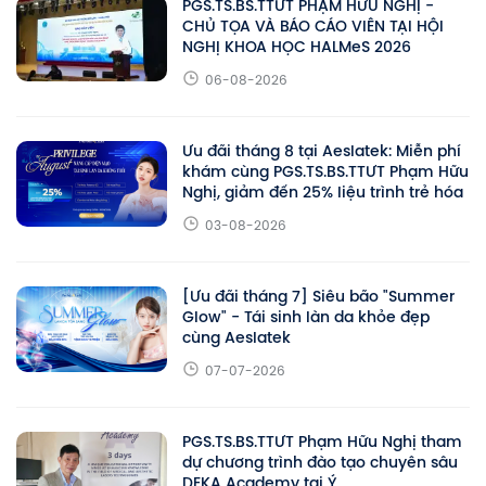
PGS.TS.BS.TTƯT PHẠM HỮU NGHỊ -
CHỦ TỌA VÀ BÁO CÁO VIÊN TẠI HỘI
NGHỊ KHOA HỌC HALMeS 2026
06-08-2026
Ưu đãi tháng 8 tại Aeslatek: Miễn phí
khám cùng PGS.TS.BS.TTƯT Phạm Hữu
Nghị, giảm đến 25% liệu trình trẻ hóa
03-08-2026
[Ưu đãi tháng 7] Siêu bão "Summer
Glow" - Tái sinh làn da khỏe đẹp
cùng Aeslatek
07-07-2026
PGS.TS.BS.TTƯT Phạm Hữu Nghị tham
dự chương trình đào tạo chuyên sâu
DEKA Academy tại Ý