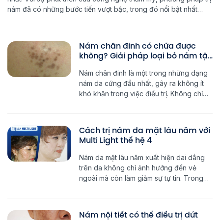
nám đã có những bước tiến vượt bậc, trong đó nổi bật nhất
chính là công nghệ Multi Light thế hệ 4. Multi Light 4 trị nám cấp
[…]
Nám chân đinh có chữa được
không? Giải pháp loại bỏ nám tận
gốc
Nám chân đinh là một trong những dạng
nám da cứng đầu nhất, gây ra không ít
khó khăn trong việc điều trị. Không chỉ
có chân nám bám sâu vào lớp trung bì
của da, mà loại nám này còn có xu
hướng đậm màu và lan rộng theo thời
Cách trị nám da mặt lâu năm với
gian. Vậy nám chân […]
Multi Light thế hệ 4
Nám da mặt lâu năm xuất hiện dai dẳng
trên da không chỉ ảnh hưởng đến vẻ
ngoài mà còn làm giảm sự tự tin. Trong
khi nhiều phương pháp trị nám thông
thường chỉ có tác dụng tạm thời, công
nghệ Multi Light thế hệ 4 chính là cách trị
Nám nội tiết có thể điều trị dứt
nám da mặt lâu […]