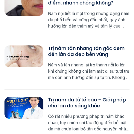
điểm, nhanh chóng không?
Nám nội tiết là một trong những dạng nám
da phổ biến và cứng đầu nhất, gây ảnh
hưởng lớn đến thẩm mỹ và tâm lý của
nhiều người, đặc biệt là phụ nữ. Chính vì
thế, việc điều trị nám nội tiết đòi hỏi một
phương pháp chuyên sâu, tác động từ
Trị nám tàn nhang tận gốc đem
bên trong […]
đến làn da đẹp bền vững
Nám và tàn nhang lại trở thành nỗi lo lớn
khi chúng không chỉ làm mất đi sự tươi trẻ
mà còn ảnh hưởng đến sự tự tin. Không ít
người đã tìm đến các phương pháp cải
thiện da nhanh chóng nhưng kết quả lại
không như mong đợi. Để trị nám tàn
Trị nám da từ tế bào – Giải pháp
nhang […]
cho làn da sáng khỏe
Có rất nhiều phương pháp trị nám khác
nhau, tuy nhiên chỉ tác động đến bề mặt
da mà chưa loại bỏ tận gốc nguyên nhân