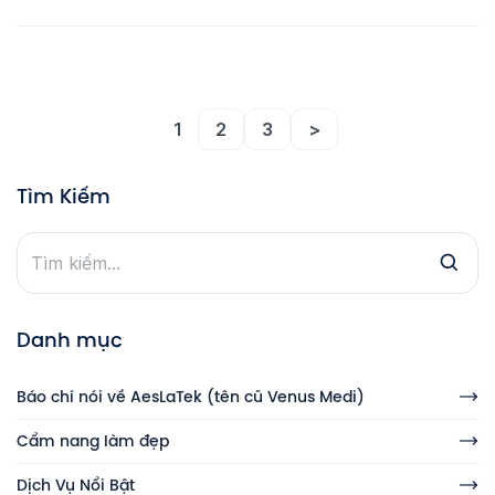
gây nám. Vì vậy, việc trị nám da từ tế bào
được xem là giải pháp tối ưu giúp xử lý
tận gốc và ngăn chặn nám quay trở […]
1
2
3
>
Tìm Kiếm
Danh mục
Báo chí nói về AesLaTek (tên cũ Venus Medi)
Cẩm nang làm đẹp
Dịch Vụ Nổi Bật