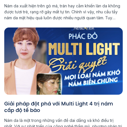
Nám da xuất hiện trên gò má, trán hay cằm khiến làn da không
được tươi trẻ, rạng rỡ gây mất tự tin. Chính vì vậy, nhu cầu tẩy
nám da mặt hiệu quả luôn được nhiều người quan tâm. Tuy
nhiên, lựa chọn phương pháp nào để mang đến kết quả như
mong đợi […]
Giải pháp đột phá với Multi Light 4 trị nám
cấp độ tế bào
Nám da là một trong những vấn đề dai dẳng và khó điều trị
nhất. Với sự phát triển của công nghệ thẩm mỹ, phương pháp trị