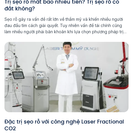
Trị sẹo rỗ mất bao nhiêu tiền? Trị sẹo rỗ có
đắt không?
Sẹo rỗ gây ra vấn đề rất lớn về thẩm mỹ và khiến nhiều người
đau đầu tìm cách giải quyết. Tuy nhiên vấn đề tái chính cũng
làm nhiều người phải băn khoăn khi lựa chọn phương pháp trị
sẹo rỗ. Vậy trị sẹo rỗ mất bao nhiêu tiền? Trị sẹo rỗ bằng công
[…]
Đặc trị sẹo rỗ với công nghệ Laser Fractional
CO2