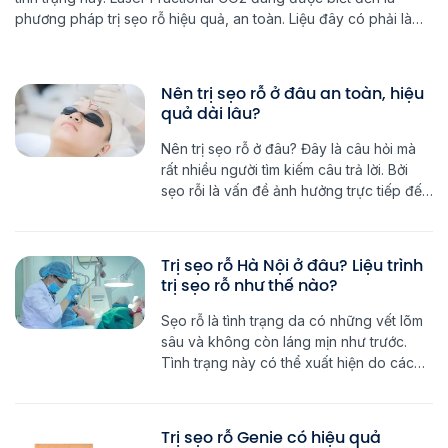
phương pháp trị sẹo rỗ hiệu quả, an toàn. Liệu đây có phải là
phương pháp phù hợp với mọi người? Cùng tìm câu trả lời ngay
với […]
Nên trị sẹo rỗ ở đâu an toàn, hiệu
quả dài lâu?
Nên trị sẹo rỗ ở đâu? Đây là câu hỏi mà
rất nhiều người tìm kiếm câu trả lời. Bởi
sẹo rỗi là vấn đề ảnh hưởng trực tiếp đến
thẩm mỹ, đặc biệt khi sẹo rỗ xuất hiện
trên mặt. Vậy phải làm sao để lấy lại làn
da mịn màng và vẻ tự […]
Trị sẹo rỗ Hà Nội ở đâu? Liệu trình
trị sẹo rỗ như thế nào?
Sẹo rỗ là tình trạng da có những vết lõm
sâu và không còn láng mịn như trước.
Tình trạng này có thể xuất hiện do các
tình trạng bệnh da liễu, mụn, tai nạn,… và
rất khó điều trị dứt điểm. Hãy cùng tìm
hiểu chi tiết tại sao trị sẹo rỗ Hà Nội […]
Trị sẹo rỗ Genie có hiệu quả