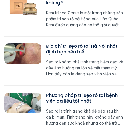
không?
Kem trị sẹo Genie là một trong những sản
phẩm trị sẹo rỗ nổi tiếng của Hàn Quốc.
Kem được quảng cáo có thể giải quyết
các vấn đề liên quan đến da như sẹo rỗ,
sẹo lõm và thâm sạm. Tuy nhiên liệu loại
kem này có thực sự giải quyết được sẹo
Địa chỉ trị sẹo rỗ tại Hà Nội nhất
rỗ […]
định bạn nên biết
Sẹo rỗ không phải tình trạng hiếm gặp và
gây ảnh hưởng rất lớn về mặt thẩm mỹ.
Hơn đây còn là dạng sẹo vĩnh viễn và
cũng không dễ điều trị. Dưới đây sẽ là địa
chỉ trị sẹo rỗ tại Hà Nội nhất định bạn nên
biết. Dấu hiệu nhận biết sẹo rỗ […]
Phương pháp trị sẹo rỗ tại bệnh
viện da liễu tốt nhất
Sẹo rỗ là trình trạng khá dễ gặp sau khi
da bị mụn. Tình trạng này không gây ảnh
hưởng đến sức khoẻ nhưng có thể trở