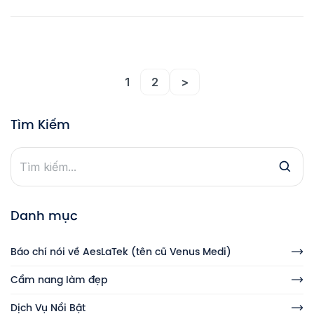
thành nỗi mặc cảm khiến bạn tự ti trong
cuộc sống. Bài viết dưới đây sẽ bật mí
đến bạn các phương pháp đang được
ứng dụng trong […]
1
2
>
Tìm Kiếm
Danh mục
Báo chí nói về AesLaTek (tên cũ Venus Medi)
Cẩm nang làm đẹp
Dịch Vụ Nổi Bật