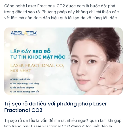
Công nghệ Laser Fractional CO2 được xem là bước đột phá
trong đặc trị sẹo rỗ. Phương pháp này không chỉ cải thiện các
vết lõm mà còn đem đến hiệu quả tái tạo da vô cùng tốt, đặc
biệt có hiệu quả cả với sẹo rỗ lâu năm hay các vết sẹo rỗ lớn.
[…]
Trị sẹo rỗ da liễu với phương pháp Laser
Fractional CO2
Trị sẹo rỗ da liễu là vấn đề mà rất nhiều người quan tâm khi gặp
tình trạng này. Laser Fractional CO2 đang được biết đến là