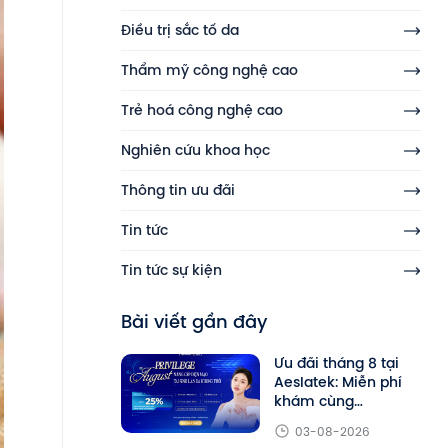
Điều trị sắc tố da
Thẩm mỹ công nghệ cao
Trẻ hoá công nghệ cao
Nghiên cứu khoa học
Thông tin ưu đãi
Tin tức
Tin tức sự kiện
Bài viết gần đây
Ưu đãi tháng 8 tại
Aeslatek: Miễn phí
khám cùng
PGS.TS.BS.TTƯT
03-08-2026
Phạm Hữu Nghị,