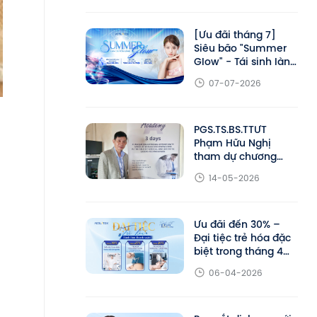
giảm đến 25% liệu
trình trẻ hóa
[Ưu đãi tháng 7]
Siêu bão "Summer
Glow" - Tái sinh làn
da khỏe đẹp cùng
07-07-2026
Aeslatek
PGS.TS.BS.TTƯT
Phạm Hữu Nghị
tham dự chương
trình đào tạo chuyên
14-05-2026
sâu DEKA Academy
tại Ý
Ưu đãi đến 30% –
Đại tiệc trẻ hóa đặc
biệt trong tháng 4
tại Aeslatek
06-04-2026