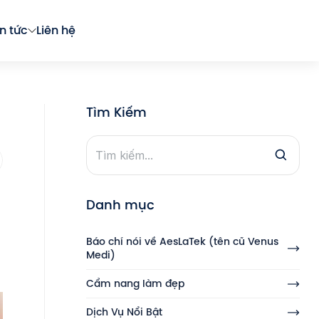
in tức
Liên hệ
Tìm Kiếm
Danh mục
Báo chí nói về AesLaTek (tên cũ Venus
Medi)
Cẩm nang làm đẹp
Dịch Vụ Nổi Bật