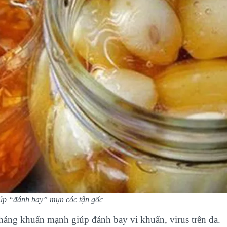
iúp “đánh bay” mụn cóc tận gốc
háng khuẩn mạnh giúp đánh bay vi khuẩn, virus trên da.