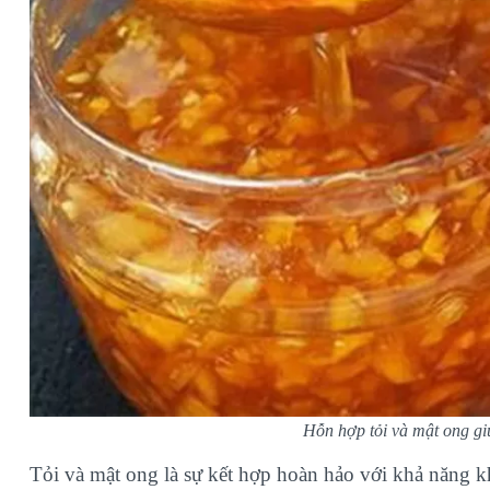
Hỗn hợp tỏi và mật ong g
Tỏi và mật ong là sự kết hợp hoàn hảo với khả năng k