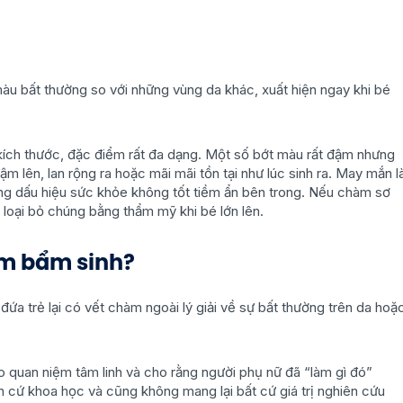
àu bất thường so với những vùng da khác, xuất hiện ngay khi bé
 kích thước, đặc điểm rất đa dạng. Một số bớt màu rất đậm nhưng
m lên, lan rộng ra hoặc mãi mãi tồn tại như lúc sinh ra. May mắn l
hững dấu hiệu sức khỏe không tốt tiềm ẩn bên trong. Nếu chàm sơ
ể loại bỏ chúng bằng thẩm mỹ khi bé lớn lên.
àm bẩm sinh?
đứa trẻ lại có vết chàm ngoài lý giải về sự bất thường trên da hoặ
eo quan niệm tâm linh và cho rằng người phụ nữ đã “làm gì đó”
n cứ khoa học và cũng không mang lại bất cứ giá trị nghiên cứu