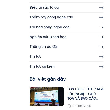
Điều trị sắc tố da
Thẩm mỹ công nghệ cao
Trẻ hoá công nghệ cao
Nghiên cứu khoa học
Thông tin ưu đãi
Tin tức
Tin tức sự kiện
Bài viết gần đây
PGS.TS.BS.TTƯT PHẠM
HỮU NGHỊ - CHỦ
TỌA VÀ BÁO CÁO
VIÊN TẠI HỘI NGHỊ
06-08-2026
KHOA HỌC HALMeS