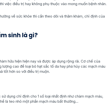
ày thì việc điều trị hay không phụ thuộc vào mong muốn bệnh nhân.
thường về sức khỏe thì cần theo dõi và thăm khám, chỉ định của
m sinh là gì?
chàm hữu hiện hiện nay và được áp dụng rộng rãi. Cơ chế của
g lượng cao để loại bỏ hạt sắc tố da hay phá hủy các mạch máu
ả tốt hơn so với điều trị muộn.
 sử dụng chỉ định cho 1 số loại nhất định như chàm mạch máu,
ó thể là teo nhỏ một phần mạch máu bất thường…