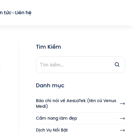
in tức
Liên hệ
Tìm Kiếm
Danh mục
Báo chí nói về AesLaTek (tên cũ Venus
Medi)
Cẩm nang làm đẹp
Dịch Vụ Nổi Bật