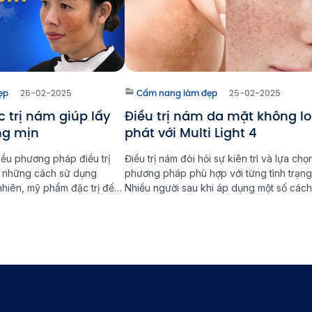
ẹp
26-02-2025
Cẩm nang làm đẹp
25-02-2025
 trị nám giúp lấy
Điều trị nám da mặt không lo
áng mịn
phát với Multi Light 4
iều phương pháp điều trị
Điều trị nám đòi hỏi sự kiên trì và lựa chọ
ừ những cách sử dụng
phương pháp phù hợp với từng tình trạng
nhiên, mỹ phẩm đặc trị đến
Nhiều người sau khi áp dụng một số cách 
n. Tuy nhiên, để đạt được
nám thông thường vẫn gặp tình trạng ná
găn ngừa nám quay trở lại,
quay trở lại chỉ sau vài tháng. Với sự phát 
g phương pháp đặc trị nám
của công nghệ hiện đại, Multi Light […]