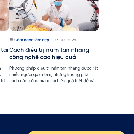
Cẩm nang làm đẹp
25-02-2025
 tái
Cách điều trị nám tàn nhang
công nghệ cao hiệu quả
n
Phương pháp điều trị nám tàn nhang được rất
.
nhiều người quan tâm, nhưng không phải
trị
cách nào cũng mang lại hiệu quả triệt để và
m
an toàn. Trong đó, công nghệ cao, đặc biệt
triển
là laser, đang được xem là giải pháp tối ưu
giúp loại bỏ nám tàn nhang tận gốc. Vậy đâu
[…]