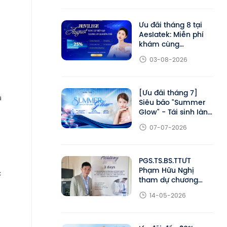
2026
Ưu đãi tháng 8 tại
Aeslatek: Miễn phí
khám cùng
PGS.TS.BS.TTƯT
03-08-2026
Phạm Hữu Nghị,
giảm đến 25% liệu
trình trẻ hóa
[Ưu đãi tháng 7]
à
Siêu bão "Summer
Glow" - Tái sinh làn
da khỏe đẹp cùng
07-07-2026
Aeslatek
PGS.TS.BS.TTƯT
Phạm Hữu Nghị
c
tham dự chương
trình đào tạo chuyên
14-05-2026
sâu DEKA Academy
tại Ý