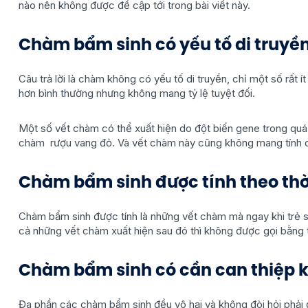
nào nên không được đề cập tới trong bài viết này.
Chàm bẩm sinh có yếu tố di truyề
Câu trả lời là chàm không có yếu tố di truyền, chỉ một số rất ít
hơn bình thường nhưng không mang tỷ lệ tuyệt đối.
Một số vết chàm có thể xuất hiện do đột biến gene trong quá tr
chàm rượu vang đỏ. Và vết chàm này cũng không mang tính di
Chàm bẩm sinh được tính theo thờ
Chàm bẩm sinh được tính là những vết chàm mà ngay khi trẻ sinh
cả những vết chàm xuất hiện sau đó thì không được gọi bằng 
Chàm bẩm sinh có cần can thiệp 
Đa phần các chàm bẩm sinh đều vô hại và không đòi hỏi phải đ