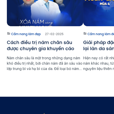
Cẩm nang làm đẹp
27-02-2025
Cẩm nang làm đ
Cách điều trị nám chân sâu
Giải pháp đặc
được chuyên gia khuyến cáo
lại làn da s
Nám chân sâu là một trong những dạng nám
Hiện nay có rất nh
khó điều trị nhất, bởi chân nám đã ăn sâu vào
nám khác nhau, t
lớp trung bì và hạ bì của da. Để loại bỏ nám
nguyên liệu thiên 
chân sâu tận gốc, cần có phương pháp điều
công nghệ tiên tiế
trị phù hợp và kiên trì trong quá trình chăm
hiệu quả cao và n
sóc da. Multi Light […]
việc lựa chọn đún
là […]