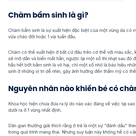
Chàm bẩm sinh là gì?
Chàm bẩm sinh là sự xuất hiện đặc biệt của một vùng da có m
vừa chào đời hoặc 1 vài tuần đầu.
Chàm có thế xuất hiện ở bất cứ đâu trên cơ thể với màu sắc,
sẽ mờ dần và biến mất hẳn, ngược lại một số thì nhạt sau đó đậ
hầu hết bớt bẩm sinh là vô hại, chỉ một số nhỏ là báo hiệu n
sinh ở những vị trí dễ nhìn, gây ảnh hưởng đến thẩm mỹ có th
Nguyên nhân nào khiến bé có ch
Khoa học hiện chưa đưa ra lý do nào xác đáng về việc tại sao 
dưới ra ở 1 vùng nhất định.
Dân gian thường giải thích rằng ở trẻ là một sự “đánh dấu” th
trong quá trình mang thai. Nhưng suy luận này không hề có că