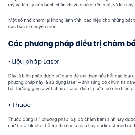
mỹ và tâm lý của bệnh nhân khi vị trí nằm trên mặt, và lúc n
Một số nhỏ chàm lại không lành tính, báo hiệu cho những bất 
các bác sĩ chuyên môn.
Các phương pháp điều trị chàm bẩ
• Liệu pháp Laser
Đây là biện pháp được sử dụng để cải thiện hầu hết các loại 
phương pháp này là sử dụng laser – ánh sáng có chùm tia năn
bất thường gây ra vết chàm. Laser điều trị sớm sẽ cho hiệu qu
• Thuốc
Thuốc cũng là 1 phương pháp loại bỏ chàm bẩm sinh hay được
như beta-blocker hỗ trợ thu nhỏ u máu hay corticosteroid c