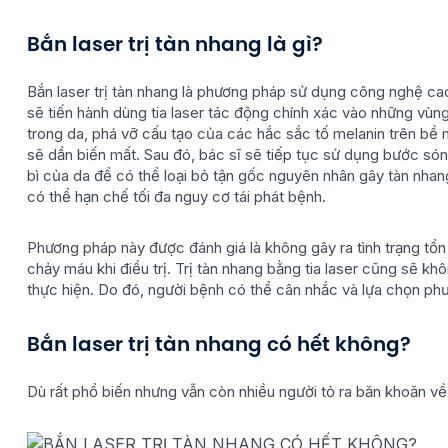
Bắn laser trị tàn nhang là gì?
Bắn laser trị tàn nhang là phương pháp sử dụng công nghệ cao 
sẽ tiến hành dùng tia laser tác động chính xác vào những vùng
trong da, phá vỡ cấu tạo của các hắc sắc tố melanin trên bề
sẽ dần biến mất. Sau đó, bác sĩ sẽ tiếp tục sử dụng bước sóng
bì của da để có thể loại bỏ tận gốc nguyên nhân gây tàn nhang
có thể hạn chế tối đa nguy cơ tái phát bệnh.
Phương pháp này được đánh giá là không gây ra tình trạng tổ
chảy máu khi điều trị. Trị tàn nhang bằng tia laser cũng sẽ k
thực hiện. Do đó, người bệnh có thể cân nhắc và lựa chọn phư
Bắn laser trị tàn nhang có hết không?
Dù rất phổ biến nhưng vẫn còn nhiều người tỏ ra băn khoăn về 