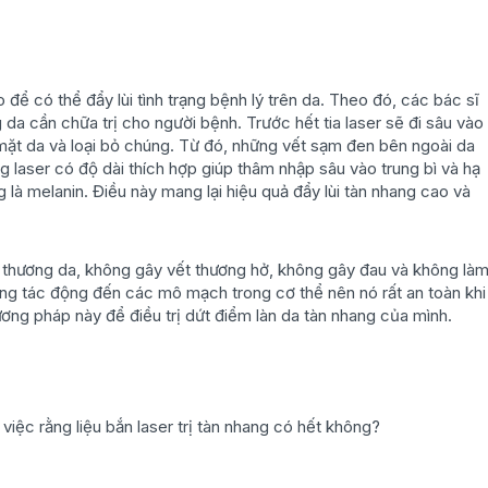
để có thể đẩy lùi tình trạng bệnh lý trên da. Theo đó, các bác sĩ
 da cần chữa trị cho người bệnh. Trước hết tia laser sẽ đi sâu vào
 mặt da và loại bỏ chúng. Từ đó, những vết sạm đen bên ngoài da
 laser có độ dài thích hợp giúp thâm nhập sâu vào trung bì và hạ
 là melanin. Điều này mang lại hiệu quả đẩy lùi tàn nhang cao và
n thương da, không gây vết thương hở, không gây đau và không là
hông tác động đến các mô mạch trong cơ thể nên nó rất an toàn khi
ơng pháp này để điều trị dứt điểm làn da tàn nhang của mình.
việc rằng liệu bắn laser trị tàn nhang có hết không?