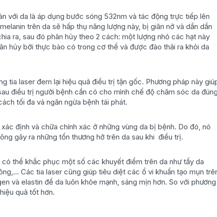
oàn với da là áp dụng bước sóng 532nm và tác động trực tiếp lên
melanin trên da sẽ hấp thụ năng lượng này, bị giãn nở và dần dần
sẽ chia ra, sau đó phân hủy theo 2 cách: một lượng nhỏ các hạt này
hân hủy bởi thực bào có trong cơ thể và được đào thải ra khỏi da
ng tia laser đem lại hiệu quả điều trị tận gốc. Phương pháp này giú
 sau điều trị người bệnh cần có cho mình chế độ chăm sóc da đún
ch tối đa và ngăn ngừa bệnh tái phát.
hể xác định và chữa chính xác ở những vùng da bị bệnh. Do đó, nó
g gây ra những tổn thương hở trên da sau khi điều trị.
n có thể khắc phục một số các khuyết điểm trên da như tẩy da
ng,... Các tia laser cũng giúp tiêu diệt các ổ vi khuẩn tạo mụn trê
lagen và elastin để da luôn khỏe mạnh, sáng mịn hơn. So với phương
hiệu quả tốt hơn.