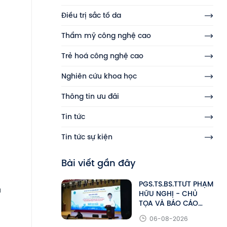
Điều trị sắc tố da
Thẩm mỹ công nghệ cao
Trẻ hoá công nghệ cao
Nghiên cứu khoa học
Thông tin ưu đãi
Tin tức
Tin tức sự kiện
Bài viết gần đây
PGS.TS.BS.TTƯT PHẠM
u
HỮU NGHỊ - CHỦ
TỌA VÀ BÁO CÁO
VIÊN TẠI HỘI NGHỊ
06-08-2026
KHOA HỌC HALMeS