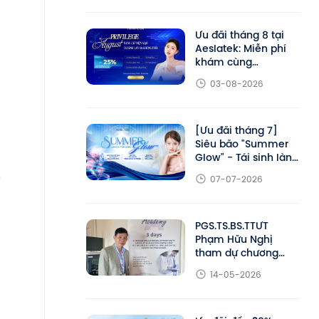
2026
Ưu đãi tháng 8 tại
Aeslatek: Miễn phí
khám cùng
PGS.TS.BS.TTƯT
03-08-2026
Phạm Hữu Nghị,
giảm đến 25% liệu
trình trẻ hóa
[Ưu đãi tháng 7]
Siêu bão "Summer
Glow" - Tái sinh làn
da khỏe đẹp cùng
m
07-07-2026
Aeslatek
PGS.TS.BS.TTƯT
Phạm Hữu Nghị
tham dự chương
trình đào tạo chuyên
14-05-2026
sâu DEKA Academy
tại Ý