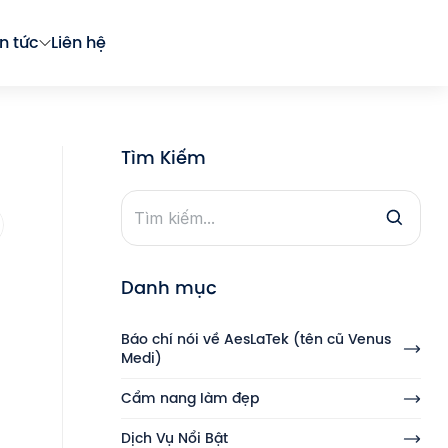
in tức
Liên hệ
Tìm Kiếm
Danh mục
Báo chí nói về AesLaTek (tên cũ Venus
Medi)
Cẩm nang làm đẹp
Dịch Vụ Nổi Bật