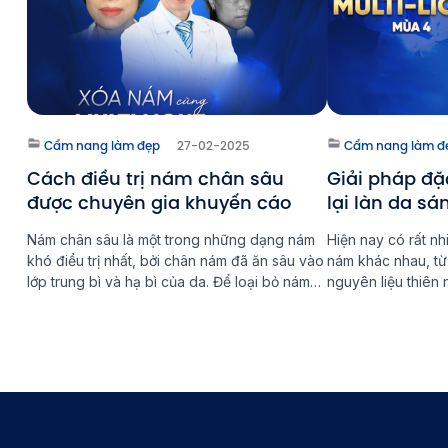
Cẩm nang làm đẹp
27-02-2025
Cẩm nang làm đ
Cách điều trị nám chân sâu
Giải pháp đặc
được chuyên gia khuyến cáo
lại làn da s
Nám chân sâu là một trong những dạng nám
Hiện nay có rất nh
khó điều trị nhất, bởi chân nám đã ăn sâu vào
nám khác nhau, t
lớp trung bì và hạ bì của da. Để loại bỏ nám
nguyên liệu thiên 
chân sâu tận gốc, cần có phương pháp điều
công nghệ tiên tiế
trị phù hợp và kiên trì trong quá trình chăm
hiệu quả cao và n
sóc da. Multi Light […]
việc lựa chọn đún
là […]