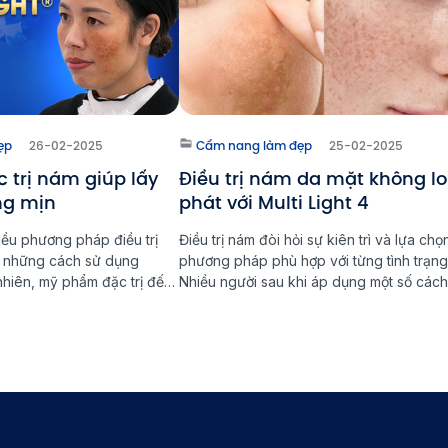
ẹp
26-02-2025
Cẩm nang làm đẹp
25-02-2025
 trị nám giúp lấy
Điều trị nám da mặt không lo
áng mịn
phát với Multi Light 4
iều phương pháp điều trị
Điều trị nám đòi hỏi sự kiên trì và lựa chọ
ừ những cách sử dụng
phương pháp phù hợp với từng tình trạng
nhiên, mỹ phẩm đặc trị đến
Nhiều người sau khi áp dụng một số cách 
n. Tuy nhiên, để đạt được
nám thông thường vẫn gặp tình trạng ná
găn ngừa nám quay trở lại,
quay trở lại chỉ sau vài tháng. Với sự phát 
g phương pháp đặc trị nám
của công nghệ hiện đại, Multi Light […]