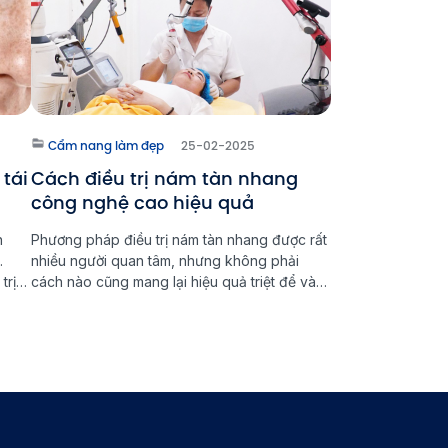
Cẩm nang làm đẹp
25-02-2025
 tái
Cách điều trị nám tàn nhang
công nghệ cao hiệu quả
n
Phương pháp điều trị nám tàn nhang được rất
.
nhiều người quan tâm, nhưng không phải
trị
cách nào cũng mang lại hiệu quả triệt để và
m
an toàn. Trong đó, công nghệ cao, đặc biệt
triển
là laser, đang được xem là giải pháp tối ưu
giúp loại bỏ nám tàn nhang tận gốc. Vậy đâu
[…]