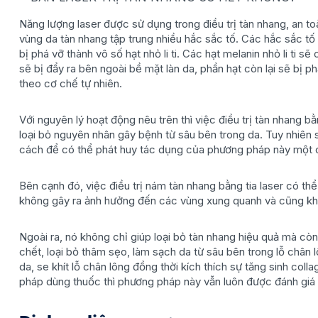
Năng lượng laser được sử dụng trong điều trị tàn nhang, an t
vùng da tàn nhang tập trung nhiều hắc sắc tố. Các hắc sắc tố 
bị phá vỡ thành vô số hạt nhỏ li ti. Các hạt melanin nhỏ li ti 
sẽ bị đẩy ra bên ngoài bề mặt làn da, phần hạt còn lại sẽ bị p
theo cơ chế tự nhiên.
Với nguyên lý hoạt động nêu trên thì việc điều trị tàn nhang bằ
loại bỏ nguyên nhân gây bệnh từ sâu bên trong da. Tuy nhiên
cách để có thể phát huy tác dụng của phương pháp này một cá
Bên cạnh đó, việc điều trị nám tàn nhang bằng tia laser có t
không gây ra ảnh hưởng đến các vùng xung quanh và cũng khôn
Ngoài ra, nó không chỉ giúp loại bỏ tàn nhang hiệu quả mà cò
chết, loại bỏ thâm sẹo, làm sạch da từ sâu bên trong lỗ chân lô
da, se khít lỗ chân lông đồng thời kích thích sự tăng sinh col
pháp dùng thuốc thì phương pháp này vẫn luôn được đánh giá 