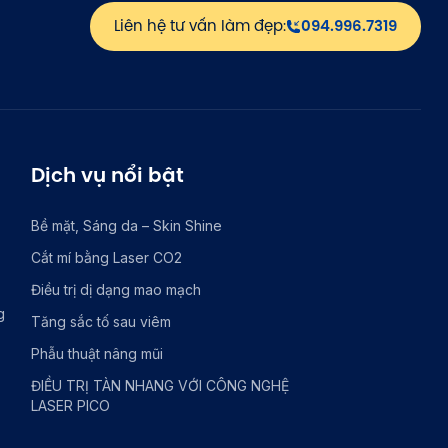
Liên hệ tư vấn làm đẹp:
094.996.7319
Dịch vụ nổi bật
Bề mặt, Sáng da – Skin Shine
Cắt mí bằng Laser CO2
Điều trị dị dạng mao mạch
g
Tăng sắc tố sau viêm
Phẫu thuật nâng mũi
ĐIỀU TRỊ TÀN NHANG VỚI CÔNG NGHỆ
LASER PICO