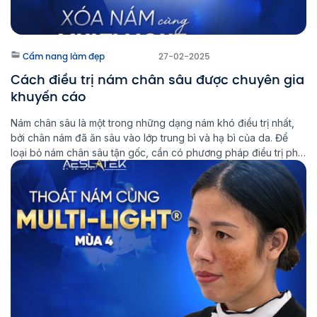
Cẩm nang làm đẹp
27-02-2025
Cách điều trị nám chân sâu được chuyên gia
khuyến cáo
Nám chân sâu là một trong những dạng nám khó điều trị nhất,
bởi chân nám đã ăn sâu vào lớp trung bì và hạ bì của da. Để
loại bỏ nám chân sâu tận gốc, cần có phương pháp điều trị phù
hợp và kiên trì trong quá trình chăm sóc da. Multi Light […]