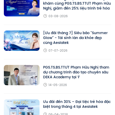
khám cùng PGS.TS.BS.TTƯT Phạm Hữu
Nghị, giảm đến 25% liệu trình trẻ hóa
03-08-2026
[Ưu đãi tháng 7] Siêu bão "Summer
Glow" - Tái sinh làn da khỏe đẹp
cùng Aeslatek
07-07-2026
PGS.TS.BS.TTƯT Phạm Hữu Nghị tham
dự chương trình đào tạo chuyên sâu
DEKA Academy tại Ý
14-05-2026
Ưu đãi đến 30% – Đại tiệc trẻ hóa đặc
biệt trong tháng 4 tại Aeslatek
06-04-2026