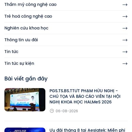
Thẩm mỹ công nghệ cao
Trẻ hoá công nghệ cao
Nghiên cứu khoa học
Thông tin ưu đãi
Tin tức
Tin tức sự kiện
Bài viết gần đây
PGS.TS.BS.TTƯT PHẠM HỮU NGHỊ -
CHỦ TỌA VÀ BÁO CÁO VIÊN TẠI HỘI
NGHỊ KHOA HỌC HALMeS 2026
06-08-2026
Ưu đãi tháng 8 tại Aeslatek: Miễn phí