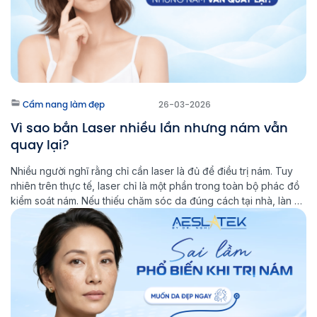
Cẩm nang làm đẹp
26-03-2026
Vì sao bắn Laser nhiều lần nhưng nám vẫn
quay lại?
Nhiều người nghĩ rằng chỉ cần laser là đủ để điều trị nám. Tuy
nhiên trên thực tế, laser chỉ là một phần trong toàn bộ phác đồ
kiểm soát nám. Nếu thiếu chăm sóc da đúng cách tại nhà, làn da
sẽ khó ổn định lâu dài và nguy cơ nám tái phát vẫn […]