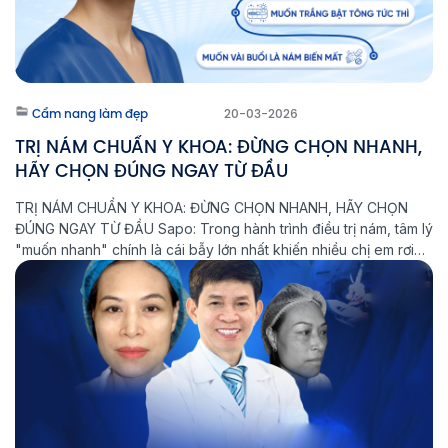
Cẩm nang làm đẹp
20-03-2026
TRỊ NÁM CHUẨN Y KHOA: ĐỪNG CHỌN NHANH,
HÃY CHỌN ĐÚNG NGAY TỪ ĐẦU
TRỊ NÁM CHUẨN Y KHOA: ĐỪNG CHỌN NHANH, HÃY CHỌN
ĐÚNG NGAY TỪ ĐẦU Sapo: Trong hành trình điều trị nám, tâm lý
"muốn nhanh" chính là cái bẫy lớn nhất khiến nhiều chị em rơi
vào vòng lặp: Điều trị - Tái phát - Nặng hơn. Tại Phòng khám
Laser Thẩm mỹ Aeslatek, chúng […]