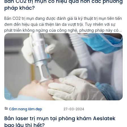
Bắn CO2 trị mụn có hiệu quả hơn các phương
pháp khác?
Bắn CO2 trị mụn đang được đánh giá là kỹ thuật trị mụn tiên tiến
đem đến hiệu quả cải thiện làn da vượt trội. Tuy nhiên với sự
phát triển không ngừng của công nghệ, phương pháp này có
còn tối ưu hay không? Liệu bạn có thực sự cần sử dụng laser
để […]
Cẩm nang làm đẹp
27-03-2024
Bắn laser trị mụn tại phòng khám Aeslatek
bao lâu thì hết?