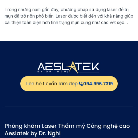
Trong những năm gần đây, phương pháp sử dụng laser để trị
mụn đã trở nên phổ biến. Laser được biết đến với khả năng giúp
cải thiện toàn diện hơn tình trạng mụn cũng như các vết sẹo
trên da gây ra bởi mụn. Vậy thời gian để thấy được hiệu quả
của phương […]
Liên hệ tư vấn làm đẹp:
094.996.7319
Phòng khám Laser Thẩm mỹ Công nghệ cao
Aeslatek by Dr. Nghị