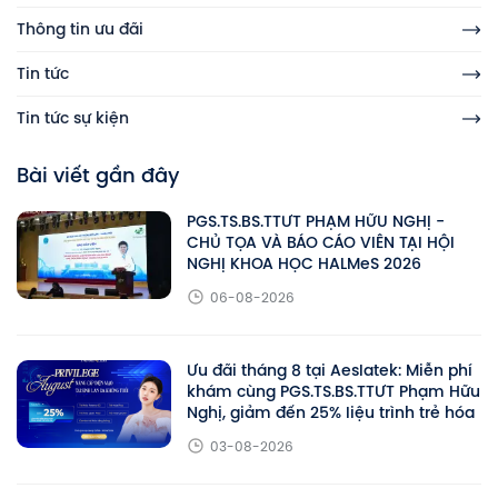
Thông tin ưu đãi
Tin tức
Tin tức sự kiện
Bài viết gần đây
PGS.TS.BS.TTƯT PHẠM HỮU NGHỊ -
CHỦ TỌA VÀ BÁO CÁO VIÊN TẠI HỘI
NGHỊ KHOA HỌC HALMeS 2026
06-08-2026
Ưu đãi tháng 8 tại Aeslatek: Miễn phí
khám cùng PGS.TS.BS.TTƯT Phạm Hữu
Nghị, giảm đến 25% liệu trình trẻ hóa
03-08-2026