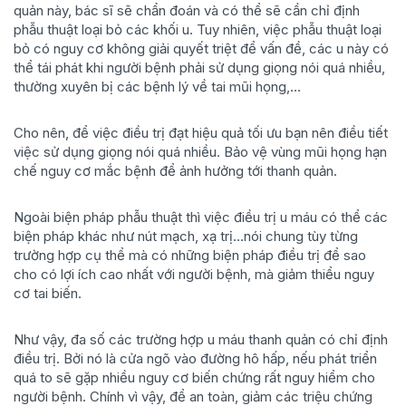
quản này, bác sĩ sẽ chẩn đoán và có thể sẽ cần chỉ định
phẫu thuật loại bỏ các khối u. Tuy nhiên, việc phẫu thuật loại
bỏ có nguy cơ không giải quyết triệt để vấn đề, các u này có
thể tái phát khi người bệnh phải sử dụng giọng nói quá nhiều,
thường xuyên bị các bệnh lý về tai mũi họng,…
Cho nên, để việc điều trị đạt hiệu quả tối ưu bạn nên điều tiết
việc sử dụng giọng nói quá nhiều. Bảo vệ vùng mũi họng hạn
chế nguy cơ mắc bệnh để ảnh hưởng tới thanh quản.
Ngoài biện pháp phẫu thuật thì việc điều trị u máu có thể các
biện pháp khác như nút mạch, xạ trị…nói chung tùy từng
trường hợp cụ thể mà có những biện pháp điều trị để sao
cho có lợi ích cao nhất với người bệnh, mà giảm thiểu nguy
cơ tai biến.
Như vậy, đa số các trường hợp u máu thanh quản có chỉ định
điều trị. Bởi nó là cửa ngõ vào đường hô hấp, nếu phát triển
quá to sẽ gặp nhiều nguy cơ biến chứng rất nguy hiểm cho
người bệnh. Chính vì vậy, để an toàn, giảm các triệu chứng