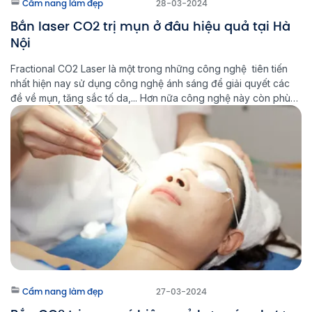
Cẩm nang làm đẹp
28-03-2024
Bắn laser CO2 trị mụn ở đâu hiệu quả tại Hà
Nội
Fractional CO2 Laser là một trong những công nghệ tiên tiến
nhất hiện nay sử dụng công nghệ ánh sáng để giải quyết các
đề về mụn, tăng sắc tố da,... Hơn nữa công nghệ này còn phù
hợp với hầu hết mọi loại da và đảm bảo an toàn, giảm thiểu tối
đa mọi […]
Cẩm nang làm đẹp
27-03-2024