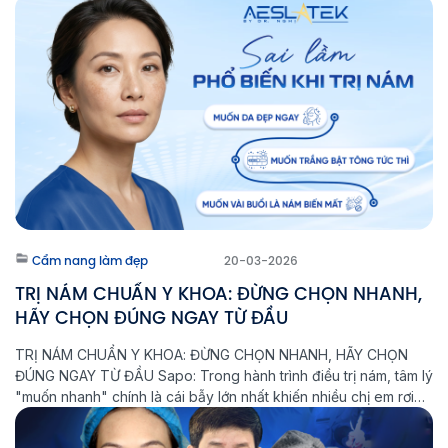
sẽ khó ổn định lâu dài và nguy cơ nám tái phát vẫn […]
Cẩm nang làm đẹp
20-03-2026
TRỊ NÁM CHUẨN Y KHOA: ĐỪNG CHỌN NHANH,
HÃY CHỌN ĐÚNG NGAY TỪ ĐẦU
TRỊ NÁM CHUẨN Y KHOA: ĐỪNG CHỌN NHANH, HÃY CHỌN
ĐÚNG NGAY TỪ ĐẦU Sapo: Trong hành trình điều trị nám, tâm lý
"muốn nhanh" chính là cái bẫy lớn nhất khiến nhiều chị em rơi
vào vòng lặp: Điều trị - Tái phát - Nặng hơn. Tại Phòng khám
Laser Thẩm mỹ Aeslatek, chúng […]