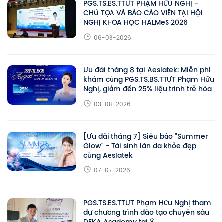
PGS.TS.BS.TTƯT PHẠM HỮU NGHỊ -
CHỦ TỌA VÀ BÁO CÁO VIÊN TẠI HỘI
NGHỊ KHOA HỌC HALMeS 2026
06-08-2026
Ưu đãi tháng 8 tại Aeslatek: Miễn phí
khám cùng PGS.TS.BS.TTƯT Phạm Hữu
Nghị, giảm đến 25% liệu trình trẻ hóa
03-08-2026
[Ưu đãi tháng 7] Siêu bão "Summer
Glow" - Tái sinh làn da khỏe đẹp
cùng Aeslatek
07-07-2026
PGS.TS.BS.TTƯT Phạm Hữu Nghị tham
dự chương trình đào tạo chuyên sâu
DEKA Academy tại Ý