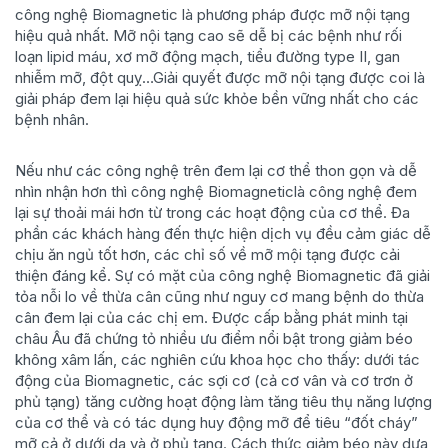
công nghệ Biomagnetic là phương pháp được mỡ nội tạng
hiệu quả nhất. Mỡ nội tạng cao sẽ dễ bị các bệnh như rối
loạn lipid máu, xơ mỡ động mạch, tiểu đường type II, gan
nhiễm mỡ, đột quỵ…Giải quyết được mỡ nội tạng được coi là
giải pháp đem lại hiệu quả sức khỏe bền vững nhất cho các
bệnh nhân.
Nếu như các công nghệ trên đem lại cơ thể thon gọn và dễ
nhìn nhận hơn thì công nghệ Biomagneticlà công nghệ đem
lại sự thoải mái hơn từ trong các hoạt động của cơ thể. Đa
phần các khách hàng đến thực hiện dịch vụ đều cảm giác dễ
chịu ăn ngủ tốt hơn, các chỉ số về mỡ mội tạng được cải
thiện đáng kể. Sự có mặt của công nghệ Biomagnetic đã giải
tỏa nỗi lo về thừa cân cũng như nguy cơ mang bệnh do thừa
cân đem lại của các chị em. Được cấp bằng phát minh tại
châu Âu đã chứng tỏ nhiều ưu điểm nổi bật trong giảm béo
không xâm lấn, các nghiên cứu khoa học cho thấy: dưới tác
động của Biomagnetic, các sợi cơ (cả cơ vân và cơ trơn ở
phủ tạng) tăng cường hoạt động làm tăng tiêu thụ năng lượng
của cơ thể và có tác dụng huy động mỡ để tiêu “đốt cháy”
mỡ cả ở dưới da và ở phủ tạng. Cách thức giảm béo này dựa