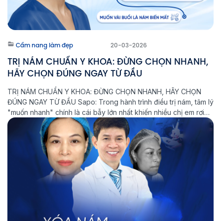
Cẩm nang làm đẹp
20-03-2026
TRỊ NÁM CHUẨN Y KHOA: ĐỪNG CHỌN NHANH,
HÃY CHỌN ĐÚNG NGAY TỪ ĐẦU
TRỊ NÁM CHUẨN Y KHOA: ĐỪNG CHỌN NHANH, HÃY CHỌN
ĐÚNG NGAY TỪ ĐẦU Sapo: Trong hành trình điều trị nám, tâm lý
"muốn nhanh" chính là cái bẫy lớn nhất khiến nhiều chị em rơi
vào vòng lặp: Điều trị - Tái phát - Nặng hơn. Tại Phòng khám
Laser Thẩm mỹ Aeslatek, chúng […]