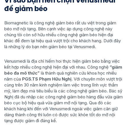
Vì sao bạn nên chọn Venusmedi
để giảm béo
Biomagnetic là công nghệ giảm béo rất ưu việt trong giảm
béo mỡ nội tạng. Bên cạnh việc áp dụng công nghệ này
chúng tôi còn sở hữu nhiều công nghệ giảm béo hiện đại
khác để đem lại hiệu quả vượt trội cho khách hang. Dưới đây
là những lý do bạn nên giảm béo tại Venusmedi.
Venusmedi là địa chỉ hiếm hoi thực hiện giảm béo bằng việc
kết hợp nhiều công nghệ hiện đại với nhau. Công nghệ
“giảm
béo đa mô thức”
là thành quả nghiên cứu khoa học nhiều
năm của
PGS.TS Phạm Hữu Nghị
. Với chuyên môn vượt trội
cùng trên 30 năm kinh nghiệm làm việc trong lĩnh vực thẩm
mỹ, làm đẹp mà tiêu biểu là các công nghệ giảm béo. Bác sỹ
Nghị đã du nhập các công nghệ giảm béo hàng đầu vừa giảm
béo cục bộ hiệu quả vừa giảm mỡ nội tạng. Qua đó các
khách hàng khi đến với Venusmedi ngoài việc giảm cân giữ
dáng thành công thì luôn có được sức khỏe tốt do mỡ nội
tạng được giảm đi đáng kể.