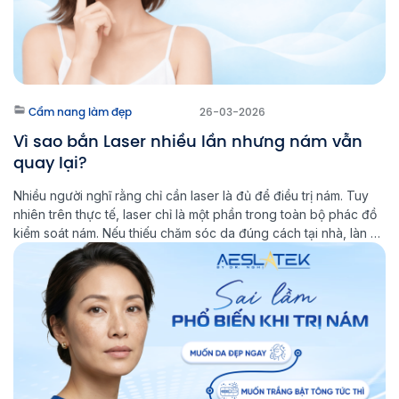
Cẩm nang làm đẹp
26-03-2026
Vì sao bắn Laser nhiều lần nhưng nám vẫn
quay lại?
Nhiều người nghĩ rằng chỉ cần laser là đủ để điều trị nám. Tuy
nhiên trên thực tế, laser chỉ là một phần trong toàn bộ phác đồ
kiểm soát nám. Nếu thiếu chăm sóc da đúng cách tại nhà, làn da
sẽ khó ổn định lâu dài và nguy cơ nám tái phát vẫn […]