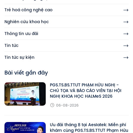
Trẻ hoá công nghệ cao
Nghiên cứu khoa học
Thông tin ưu đãi
Tin tức
Tin tức sự kiện
Bài viết gần đây
PGS.TS.BS.TTƯT PHẠM HỮU NGHỊ -
CHỦ TỌA VÀ BÁO CÁO VIÊN TẠI HỘI
NGHỊ KHOA HỌC HALMeS 2026
06-08-2026
Ưu đãi tháng 8 tại Aeslatek: Miễn phí
khám cùng PGS.TS.BS.TTƯT Phạm Hữu