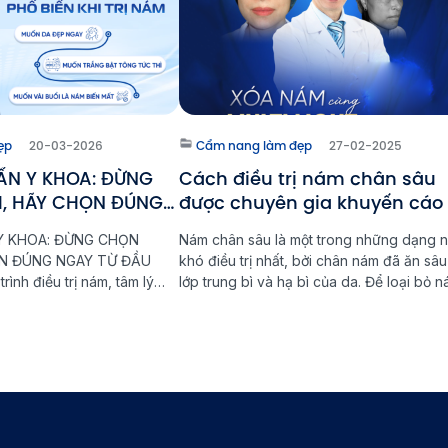
ẹp
20-03-2026
Cẩm nang làm đẹp
27-02-2025
ẨN Y KHOA: ĐỪNG
Cách điều trị nám chân sâu
, HÃY CHỌN ĐÚNG
được chuyên gia khuyến cáo
Y KHOA: ĐỪNG CHỌN
Nám chân sâu là một trong những dạng 
N ĐÚNG NGAY TỪ ĐẦU
khó điều trị nhất, bởi chân nám đã ăn sâ
rình điều trị nám, tâm lý
lớp trung bì và hạ bì của da. Để loại bỏ 
 là cái bẫy lớn nhất khiến
chân sâu tận gốc, cần có phương pháp đ
o vòng lặp: Điều trị - Tái
trị phù hợp và kiên trì trong quá trình ch
Tại Phòng khám Laser
sóc da. Multi Light […]
, chúng […]