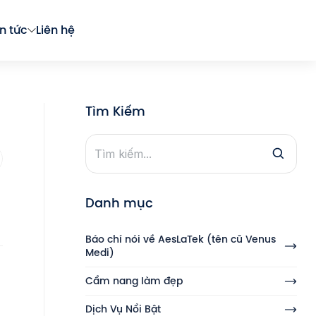
in tức
Liên hệ
Tìm Kiếm
Danh mục
Báo chí nói về AesLaTek (tên cũ Venus
Medi)
Cẩm nang làm đẹp
Dịch Vụ Nổi Bật