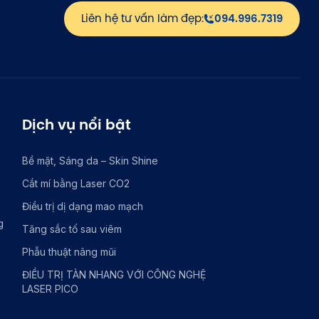
Liên hệ tư vấn làm đẹp:
094.996.7319
Dịch vụ nổi bật
Bề mặt, Sáng da – Skin Shine
Cắt mí bằng Laser CO2
Điều trị dị dạng mao mạch
g
Tăng sắc tố sau viêm
Phẫu thuật nâng mũi
ĐIỀU TRỊ TÀN NHANG VỚI CÔNG NGHỆ
LASER PICO