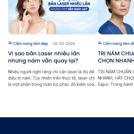
Cẩm nang làm đẹp
26-03-2026
Cẩm nang làm đ
Vì sao bắn Laser nhiều lần
TRỊ NÁM CHU
nhưng nám vẫn quay lại?
CHỌN NHANH
NGAY TỪ ĐẦU
Nhiều người nghĩ rằng chỉ cần laser là đủ để
TRỊ NÁM CHUẨN 
điều trị nám. Tuy nhiên trên thực tế, laser chỉ
NHANH, HÃY CHỌ
là một phần trong toàn bộ phác đồ kiểm soát
Sapo: Trong hành t
nám. Nếu thiếu chăm sóc da đúng cách tại
"muốn nhanh" chính
nhà, làn da sẽ khó ổn định lâu dài và nguy cơ
nhiều chị em rơi và
nám tái phát vẫn […]
phát - Nặng hơn. 
Thẩm mỹ Aeslatek