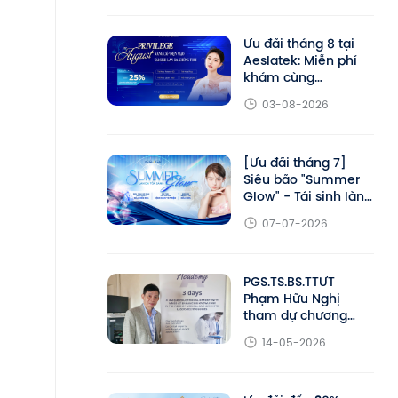
2026
Ưu đãi tháng 8 tại
Aeslatek: Miễn phí
khám cùng
PGS.TS.BS.TTƯT
03-08-2026
Phạm Hữu Nghị,
giảm đến 25% liệu
trình trẻ hóa
[Ưu đãi tháng 7]
Siêu bão "Summer
Glow" - Tái sinh làn
da khỏe đẹp cùng
07-07-2026
Aeslatek
PGS.TS.BS.TTƯT
Phạm Hữu Nghị
tham dự chương
trình đào tạo chuyên
14-05-2026
sâu DEKA Academy
tại Ý