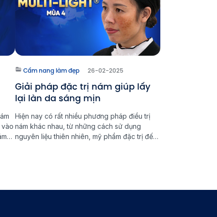
Cẩm nang làm đẹp
26-02-2025
Giải pháp đặc trị nám giúp lấy
lại làn da sáng mịn
nám
Hiện nay có rất nhiều phương pháp điều trị
u vào
nám khác nhau, từ những cách sử dụng
nám
nguyên liệu thiên nhiên, mỹ phẩm đặc trị đến
iều
công nghệ tiên tiến. Tuy nhiên, để đạt được
ăm
hiệu quả cao và ngăn ngừa nám quay trở lại,
việc lựa chọn đúng phương pháp đặc trị nám
là […]