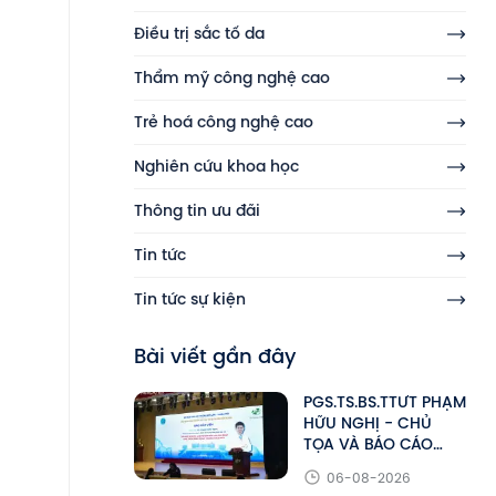
Điều trị sắc tố da
Thẩm mỹ công nghệ cao
Trẻ hoá công nghệ cao
Nghiên cứu khoa học
Thông tin ưu đãi
Tin tức
Tin tức sự kiện
Bài viết gần đây
PGS.TS.BS.TTƯT PHẠM
HỮU NGHỊ - CHỦ
TỌA VÀ BÁO CÁO
VIÊN TẠI HỘI NGHỊ
06-08-2026
KHOA HỌC HALMeS