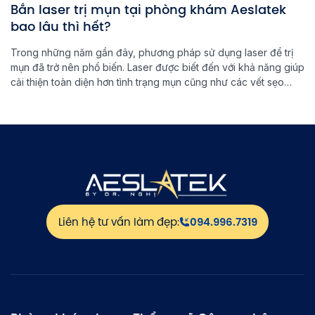
Bắn laser trị mụn tại phòng khám Aeslatek
bao lâu thì hết?
Trong những năm gần đây, phương pháp sử dụng laser để trị
mụn đã trở nên phổ biến. Laser được biết đến với khả năng giúp
cải thiện toàn diện hơn tình trạng mụn cũng như các vết sẹo
trên da gây ra bởi mụn. Vậy thời gian để thấy được hiệu quả
của phương […]
Liên hệ tư vấn làm đẹp:
094.996.7319