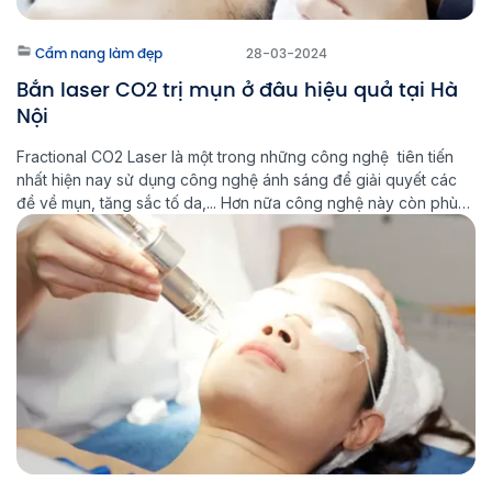
Cẩm nang làm đẹp
28-03-2024
Bắn laser CO2 trị mụn ở đâu hiệu quả tại Hà
Nội
Fractional CO2 Laser là một trong những công nghệ tiên tiến
nhất hiện nay sử dụng công nghệ ánh sáng để giải quyết các
đề về mụn, tăng sắc tố da,... Hơn nữa công nghệ này còn phù
hợp với hầu hết mọi loại da và đảm bảo an toàn, giảm thiểu tối
đa mọi […]