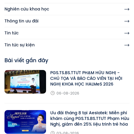
Nghiên cứu khoa học
Thông tin ưu đãi
Tin tức
Tin tức sự kiện
Bài viết gần đây
PGS.TS.BS.TTƯT PHẠM HỮU NGHỊ -
CHỦ TỌA VÀ BÁO CÁO VIÊN TẠI HỘI
NGHỊ KHOA HỌC HALMeS 2026
06-08-2026
Ưu đãi tháng 8 tại Aeslatek: Miễn phí
khám cùng PGS.TS.BS.TTƯT Phạm Hữu
Nghị, giảm đến 25% liệu trình trẻ hóa
03-08-2026