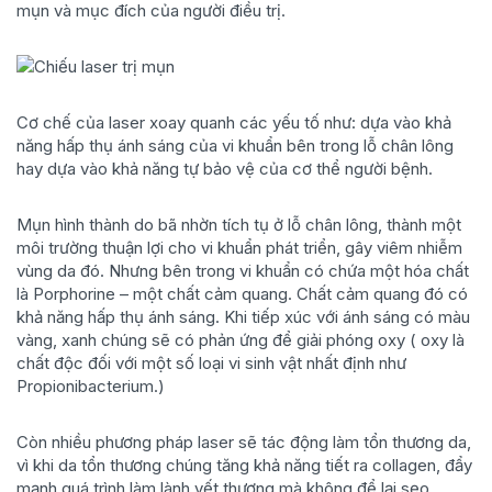
mụn và mục đích của người điều trị.
Cơ chế của laser xoay quanh các yếu tố như: dựa vào khả
năng hấp thụ ánh sáng của vi khuẩn bên trong lỗ chân lông
hay dựa vào khả năng tự bảo vệ của cơ thể người bệnh.
Mụn hình thành do bã nhờn tích tụ ở lỗ chân lông, thành một
môi trường thuận lợi cho vi khuẩn phát triển, gây viêm nhiễm
vùng da đó. Nhưng bên trong vi khuẩn có chứa một hóa chất
là Porphorine – một chất cảm quang. Chất cảm quang đó có
khả năng hấp thụ ánh sáng. Khi tiếp xúc với ánh sáng có màu
vàng, xanh chúng sẽ có phản ứng để giải phóng oxy ( oxy là
chất độc đối với một số loại vi sinh vật nhất định như
Propionibacterium.)
Còn nhiều phương pháp laser sẽ tác động làm tổn thương da,
vì khi da tổn thương chúng tăng khả năng tiết ra collagen, đẩy
mạnh quá trình làm lành vết thương mà không để lại sẹo.