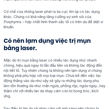
Cơ chế của những laser phát ra tia cực tím lại có tác dụng
khác. Chúng có khả năng tăng cường sự sinh sôi của
Porphyrins – hợp chất hình thành sắc tố có trên da để diệt vi
khuẩn.
Có nên lạm dụng việc trị mụn
bằng laser.
Mặc dù trị mụn bằng laser có nhiều tác dụng như: nhanh
chóng, hiệu quả ngay từ lần đầu tiên và không tác động đến
nội tiết tố. Tuy nhiên chúng ta không nên lạm dụng vì chúng
không phải phù hợp với mọi loại mụn. Chưa kể đến việc tác
động thẳng vào da như vậy sẽ gây ra những tác dụng phụ
làm tổn thương da như: mẩn ngứa, phồng rộp, ngứa ngáy…hay
thậm chí với nhiều làn da nhạy cảm còn bị bong tróc, kích
ứng.
Sau điều trị làn da sẽ nhạy cảm với ánh sáng nên chúng ta