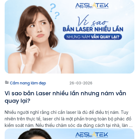
Cẩm nang làm đẹp
26-03-2026
Vì sao bắn Laser nhiều lần nhưng nám vẫn
quay lại?
Nhiều người nghĩ rằng chỉ cần laser là đủ để điều trị nám. Tuy
nhiên trên thực tế, laser chỉ là một phần trong toàn bộ phác đồ
kiểm soát nám. Nếu thiếu chăm sóc da đúng cách tại nhà, làn da
sẽ khó ổn định lâu dài và nguy cơ nám tái phát vẫn […]