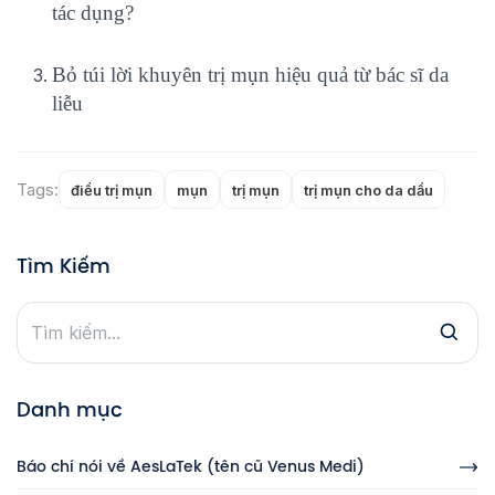
tác dụng?
Bỏ túi lời khuyên trị mụn hiệu quả từ bác sĩ da
liễu
Tags:
điều trị mụn
mụn
trị mụn
trị mụn cho da dầu
Tìm Kiếm
Danh mục
Báo chí nói về AesLaTek (tên cũ Venus Medi)