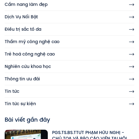
Cẩm nang làm đẹp
Dịch Vụ Nổi Bật
Điều trị sắc tố da
Thẩm mỹ công nghệ cao
Trẻ hoá công nghệ cao
Nghiên cứu khoa học
Thông tin ưu đãi
Tin tức
Tin tức sự kiện
Bài viết gần đây
PGS.TS.BS.TTƯT PHẠM HỮU NGHỊ -
CHỦ TỌA VÀ BÁO CÁO VIÊN TẠI HỘI