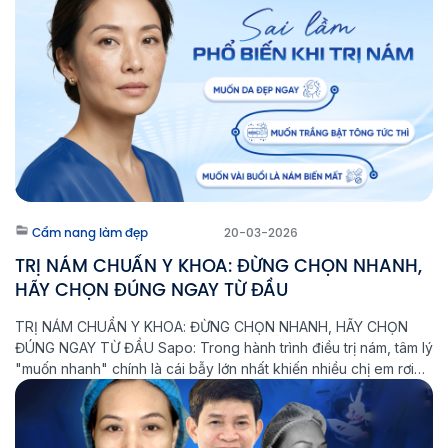
Cẩm nang làm đẹp
20-03-2026
TRỊ NÁM CHUẨN Y KHOA: ĐỪNG CHỌN NHANH,
HÃY CHỌN ĐÚNG NGAY TỪ ĐẦU
TRỊ NÁM CHUẨN Y KHOA: ĐỪNG CHỌN NHANH, HÃY CHỌN
ĐÚNG NGAY TỪ ĐẦU Sapo: Trong hành trình điều trị nám, tâm lý
"muốn nhanh" chính là cái bẫy lớn nhất khiến nhiều chị em rơi
vào vòng lặp: Điều trị - Tái phát - Nặng hơn. Tại Phòng khám
Laser Thẩm mỹ Aeslatek, chúng […]