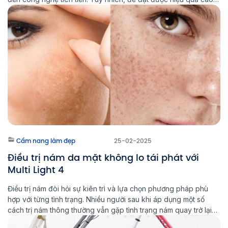
và ngăn ngừa nám quay trở lại, việc lựa chọn đúng phương
pháp đặc trị nám là […]
Cẩm nang làm đẹp
25-02-2025
Điều trị nám da mặt không lo tái phát với
Multi Light 4
Điều trị nám đòi hỏi sự kiên trì và lựa chọn phương pháp phù
hợp với từng tình trạng. Nhiều người sau khi áp dụng một số
cách trị nám thông thường vẫn gặp tình trạng nám quay trở lại
chỉ sau vài tháng. Với sự phát triển của công nghệ hiện đại,