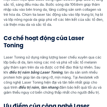
sắc tố, sáng đều màu da. Bước sóng dài 1064nm giúp thâm
nhập sâu vào bên trong da, tăng cường sản sinh collagen và
trẻ hóa da. Chùm tia laser tác động sâu vào lớp trung bì, hạ bì
và lớp nông ngoài da giúp phá vỡ các liên kết của sắc tố đen,
cải thiện màu da và sắc tố da.
Cơ chế hoạt động của Laser
Toning
Laser Toning sử dụng năng lượng laser chiếu xuyên qua các
lớp biểu dì da, làm nóng các mô và phá vỡ sắc tố melanin
gây thâm sạm trên da và được cơ thể đào thải tự nhiên. Sau
khi
điều trị nám bằng Laser Toning
, làn da sản sinh nhiều
protein hơn giúp làn da rạng rỡ, mịn màng. Tại Aeslatek với
công nghệ Laser Toning hiện đại và tân tiến nhất giúp cho
quá trình
điều trị nám, tàn nhang
đảm bảo kết quả tối ưu và
giảm thiểu nguy cơ biến chứng thấp nhất cho người điều trị.
Ưu điểm của công nghệ Laser