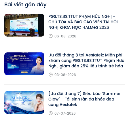
Bài viết gần đây
PGS.TS.BS.TTƯT PHẠM HỮU NGHỊ -
CHỦ TỌA VÀ BÁO CÁO VIÊN TẠI HỘI
NGHỊ KHOA HỌC HALMeS 2026
06-08-2026
Ưu đãi tháng 8 tại Aeslatek: Miễn phí
khám cùng PGS.TS.BS.TTƯT Phạm Hữu
Nghị, giảm đến 25% liệu trình trẻ hóa
03-08-2026
[Ưu đãi tháng 7] Siêu bão "Summer
Glow" - Tái sinh làn da khỏe đẹp
cùng Aeslatek
07-07-2026