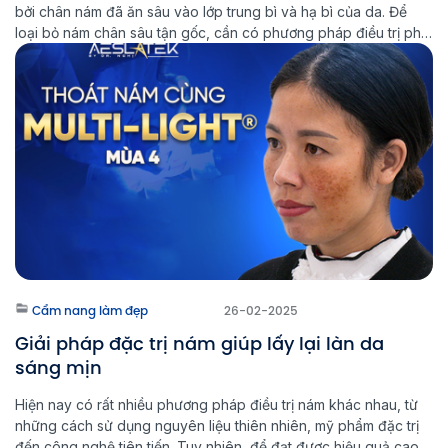
bởi chân nám đã ăn sâu vào lớp trung bì và hạ bì của da. Để
loại bỏ nám chân sâu tận gốc, cần có phương pháp điều trị phù
hợp và kiên trì trong quá trình chăm sóc da. Multi Light […]
Cẩm nang làm đẹp
26-02-2025
Giải pháp đặc trị nám giúp lấy lại làn da
sáng mịn
Hiện nay có rất nhiều phương pháp điều trị nám khác nhau, từ
những cách sử dụng nguyên liệu thiên nhiên, mỹ phẩm đặc trị
đến công nghệ tiên tiến. Tuy nhiên, để đạt được hiệu quả cao