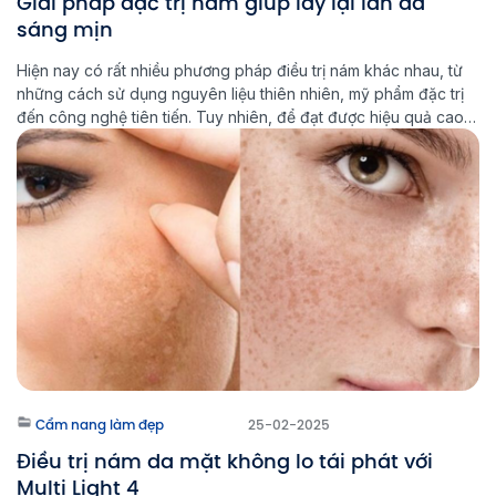
Giải pháp đặc trị nám giúp lấy lại làn da
sáng mịn
Hiện nay có rất nhiều phương pháp điều trị nám khác nhau, từ
những cách sử dụng nguyên liệu thiên nhiên, mỹ phẩm đặc trị
đến công nghệ tiên tiến. Tuy nhiên, để đạt được hiệu quả cao
và ngăn ngừa nám quay trở lại, việc lựa chọn đúng phương
pháp đặc trị nám là […]
Cẩm nang làm đẹp
25-02-2025
Điều trị nám da mặt không lo tái phát với
Multi Light 4