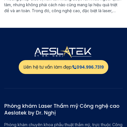
tâm, nhưng không phải cách nào cũng mang lại hiệu quả triệt
để và an toàn. Trong đó, công nghệ cao, đặc biệt là laser,
đang được xem là giải pháp tối ưu giúp loại bỏ nám tàn nhang
tận gốc. Vậy đâu […]
Liên hệ tư vấn làm đẹp:
094.996.7319
Phòng khám Laser Thẩm mỹ Công nghệ cao
Aeslatek by Dr. Nghị
Phòng khám chuyên khoa phẫu thuật thẩm mỹ, trực thuộc Công