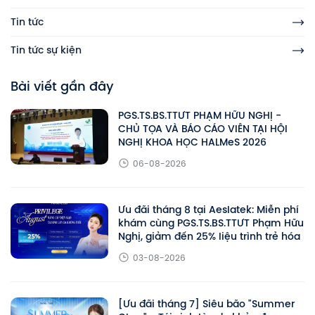
Tin tức
Tin tức sự kiện
Bài viết gần đây
PGS.TS.BS.TTƯT PHẠM HỮU NGHỊ -
CHỦ TỌA VÀ BÁO CÁO VIÊN TẠI HỘI
NGHỊ KHOA HỌC HALMeS 2026
06-08-2026
Ưu đãi tháng 8 tại Aeslatek: Miễn phí
khám cùng PGS.TS.BS.TTƯT Phạm Hữu
Nghị, giảm đến 25% liệu trình trẻ hóa
03-08-2026
[Ưu đãi tháng 7] Siêu bão "Summer