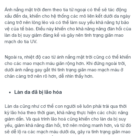
Ánh nắng mặt trời đem theo tia tử ngoại có thể sẽ tác động
xấu đến da, khiến cho hệ thống các mô liên kết dưới da ngày
càng trở nên lỏng lẻo và có thể làm suy yếu khả năng tự bảo
vệ của tế bào. Điều này khiến cho khả năng năng đàn hồi của
làn da bị suy giảm đáng kể và gây nên tình trạng giãn mao
mạch do tia UV.
Ngoài ra, nhiệt độ cao từ ánh nắng mặt trời cũng có thể khiến
cho các mao mạch máu giãn rộng hơn. Khi đứng ngoài trời,
dưới ánh nắng gay gắt thì tình trạng giãn mao mạch máu ở
chân càng trở nên rõ hơn, dễ nhìn thấy hơn.
Làn da đã bị lão hóa
Làn da cũng như cơ thể con người sẽ luôn phải trải qua thời
kỳ lão hóa theo thời gian, khả năng thực hiện các chức năng
giảm dần. Và quá trình lão hoá cũng khiến cho làn da bị suy
yếu, giảm khả năng đàn hồi, trở nên mỏng manh hơn, và từ đó
sẽ dễ lộ ra các mạch máu dưới da, gây ra tình trạng giãn mao