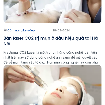
Cẩm nang làm đẹp
28-03-2024
Bắn laser CO2 trị mụn ở đâu hiệu quả tại Hà
Nội
Fractional CO2 Laser là một trong những công nghệ tiên tiến
nhất hiện nay sử dụng công nghệ ánh sáng để giải quyết các
đề về mụn, tăng sắc tố da,... Hơn nữa công nghệ này còn phù
hợp với hầu hết mọi loại da và đảm bảo an toàn, giảm thiểu tối
đa mọi […]