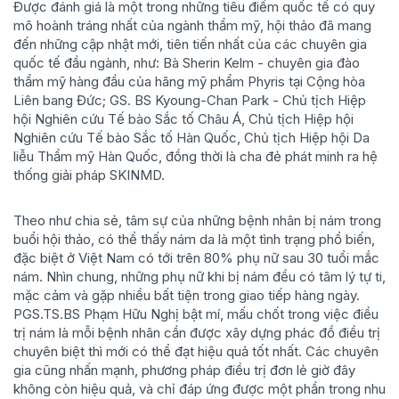
Được đánh giá là một trong những tiêu điểm quốc tế có quy
mô hoành tráng nhất của ngành thẩm mỹ, hội thảo đã mang
đến những cập nhật mới, tiên tiến nhất của các chuyên gia
quốc tế đầu ngành, như: Bà Sherin Kelm - chuyên gia đào
thẩm mỹ hàng đầu của hãng mỹ phẩm Phyris tại Cộng hòa
Liên bang Đức; GS. BS Kyoung-Chan Park - Chủ tịch Hiệp
hội Nghiên cứu Tế bào Sắc tố Châu Á, Chủ tịch Hiệp hội
Nghiên cứu Tế bào Sắc tố Hàn Quốc, Chủ tịch Hiệp hội Da
liễu Thẩm mỹ Hàn Quốc, đồng thời là cha đẻ phát minh ra hệ
thống giải pháp SKINMD.
Theo như chia sẻ, tâm sự của những bệnh nhân bị nám trong
buổi hội thảo, có thể thấy nám da là một tình trạng phổ biến,
đặc biệt ở Việt Nam có tới trên 80% phụ nữ sau 30 tuổi mắc
nám. Nhìn chung, những phụ nữ khi bị nám đều có tâm lý tự ti,
mặc cảm và gặp nhiều bất tiện trong giao tiếp hàng ngày.
PGS.TS.BS Phạm Hữu Nghị bật mí, mấu chốt trong việc điều
trị nám là mỗi bệnh nhân cần được xây dựng phác đồ điều trị
chuyên biệt thì mới có thể đạt hiệu quả tốt nhất. Các chuyên
gia cũng nhấn mạnh, phương pháp điều trị đơn lẻ giờ đây
không còn hiệu quả, và chỉ đáp ứng được một phần trong nhu