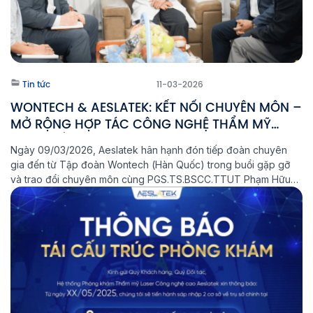
Tin tức
11-03-2026
WONTECH & AESLATEK: KẾT NỐI CHUYÊN MÔN –
MỞ RỘNG HỢP TÁC CÔNG NGHỆ THẨM MỸ
QUỐC TẾ
Ngày 09/03/2026, Aeslatek hân hạnh đón tiếp đoàn chuyên
gia đến từ Tập đoàn Wontech (Hàn Quốc) trong buổi gặp gỡ
và trao đổi chuyên môn cùng PGS.TS.BSCC.TTUT Phạm Hữu
Nghị. Là thương hiệu uy tín trong lĩnh vực nghiên cứu, phát triển
và sản xuất thiết bị laser cùng các giải pháp thẩm mỹ […]