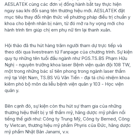
AESLATEK cùng các đơn vị đồng hành bắt tay thực hiện
ngay sau khi đổi sang tên thương hiệu mới. AESLATEK đặt
mục tiêu thay đổi nhận thức về phương pháp điều trị chuẩn y
khoa cho bệnh nhân bị nám, từ đó mở ra hy vọng mới cho
hành trình tìm giúp chị em phụ nữ tìm lại thanh xuân.
Hội thảo đã thu hút hàng trăm người tham dự trực tiếp và
theo dõi qua livestream từ Fanpage của chương trình. Sự kiện
quy tụ những tên tuổi đầu ngành như PGS.TS.BS Phạm Hữu
Nghị - nguyên trưởng khoa laser Bệnh viện quân đội 108 TW,
một trong những bác sĩ tiên phong trong ngành laser thẩm
mỹ tại Việt Nam, TS.BS Vũ Văn Tiến - đại tá chủ nhiệm khoa
kiêm phó bộ môn da liễu bệnh viện quân y 103 - Học viện
quân y.
Bên cạnh đó, sự kiện còn thu hút sự tham gia của những
thương hiệu thiết bị y tế thẩm mỹ, hãng dược mỹ phẩm nổi
tiếng thế giới như: Công ty Trung Mỹ, Công ty Bemed, Công
ty Vietcan, thương hiệu mỹ phẩm Phyris của Đức, hãng dược
mỹ phẩm Nhật Bản Janami, v.v.