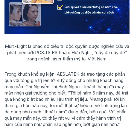
Multi-Light là phác đồ điều trị độc quyền được nghiên cứu và
phát triển bởi PGS.TS.BS Phạm Hữu Nghị , “cây đa cây đề”
trong ngành laser thẩm mỹ tại Việt Nam.
Trong khuôn khổ sự kiện, AESLATEK đã trao tặng các phần
quà với tổng giá trị lên tới 4 tỷ đồng cho những khách hàng
may mắn. Chị Nguyễn Thị Bích Ngọc - khách hàng đã may
mắn nhận giải thưởng cho biết: “Tôi bị nám 5 năm nay, đã trải
qua không biết bao nhiêu liệu trình trị liệu. Nhưng phải tới khi
tham gia hội thảo này, tôi mới thật sự hiểu rõ về tình trạng làn
da cũng như cách “thoát nám” đúng đắn, hiệu quả. Với phần
quà may mắn này, tôi thấy rất vui vì cảm thấy hành trình trị
nám của mình như phần nào ngắn hơn, bớt gian nan hơn.”