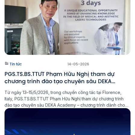
Tin tức
14-05-2026
PGS.TS.BS.TTƯT Phạm Hữu Nghị tham dự
chương trình đào tạo chuyên sâu DEKA
Academy tại Ý
Từ ngày 13–15/5/2026, trong chuyến công tác tại Florence,
Italy, PGS.TS.BS.TTƯT Phạm Hữu Nghị tham dự chương trình
đào tạo chuyên sâu DEKA Academy – chương trình dành cho
cộng đồng bác sĩ và chuyên gia sử dụng công nghệ DEKA, tập
trung vào cập nhật kiến thức, ứng dụng lâm sàng và thực hành
[…]