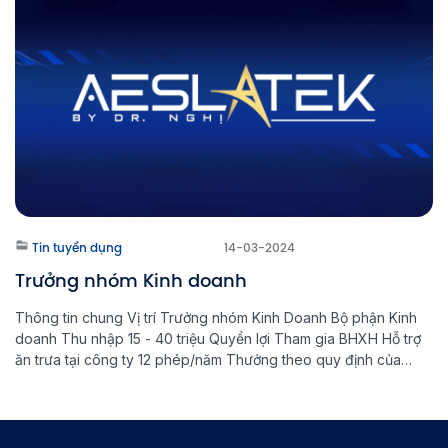
[…]
Tin tuyển dụng
14-03-2024
Trưởng nhóm Kinh doanh
Thông tin chung Vị trí Trưởng nhóm Kinh Doanh Bộ phận Kinh
doanh Thu nhập 15 - 40 triệu Quyền lợi Tham gia BHXH Hỗ trợ
ăn trưa tại công ty 12 phép/năm Thưởng theo quy định của
công ty Liên hệ Email: hr@aeslatek.vn Điện thoại: 0911467036
(HR) | 0869860596 (Thùy Linh) 2. Mô tả […]