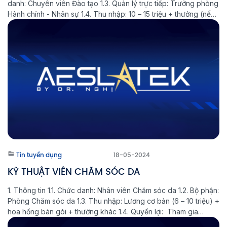
danh: Chuyên viên Đào tạo 1.3. Quản lý trực tiếp: Trưởng phòng
Hành chính - Nhân sự 1.4. Thu nhập: 10 – 15 triệu + thưởng (nếu
có) 1.5. Phúc lợi: Tham gia BHXH Hỗ trợ ăn trưa tại […]
Tin tuyển dụng
18-05-2024
KỸ THUẬT VIÊN CHĂM SÓC DA
1. Thông tin 1.1. Chức danh: Nhân viên Chăm sóc da 1.2. Bộ phận:
Phòng Chăm sóc da 1.3. Thu nhập: Lương cơ bản (6 – 10 triệu) +
hoa hồng bán gói + thưởng khác 1.4. Quyền lợi: Tham gia
BHXH Hỗ trợ ăn trưa tại công ty Thưởng Lễ, Tết theo quy định