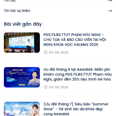
Tin tức
Tin tức sự kiện
Bài viết gần đây
PGS.TS.BS.TTƯT PHẠM HỮU NGHỊ -
CHỦ TỌA VÀ BÁO CÁO VIÊN TẠI HỘI
NGHỊ KHOA HỌC HALMeS 2026
06-08-2026
Ưu đãi tháng 8 tại Aeslatek: Miễn phí
khám cùng PGS.TS.BS.TTƯT Phạm Hữu
Nghị, giảm đến 25% liệu trình trẻ hóa
03-08-2026
[Ưu đãi tháng 7] Siêu bão "Summer
Glow" - Tái sinh làn da khỏe đẹp
cùng Aeslatek