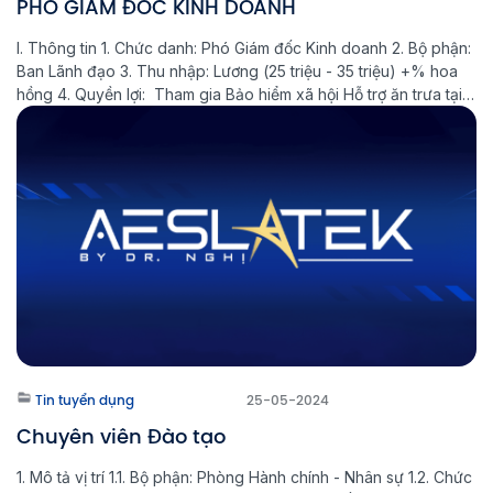
PHÓ GIÁM ĐỐC KINH DOANH
I. Thông tin 1. Chức danh: Phó Giám đốc Kinh doanh 2. Bộ phận:
Ban Lãnh đạo 3. Thu nhập: Lương (25 triệu - 35 triệu) +% hoa
hồng 4. Quyền lợi: Tham gia Bảo hiểm xã hội Hỗ trợ ăn trưa tại
công ty Thưởng Lễ, Tết theo quy định của công ty 12 […]
Tin tuyển dụng
25-05-2024
Chuyên viên Đào tạo
1. Mô tả vị trí 1.1. Bộ phận: Phòng Hành chính - Nhân sự 1.2. Chức