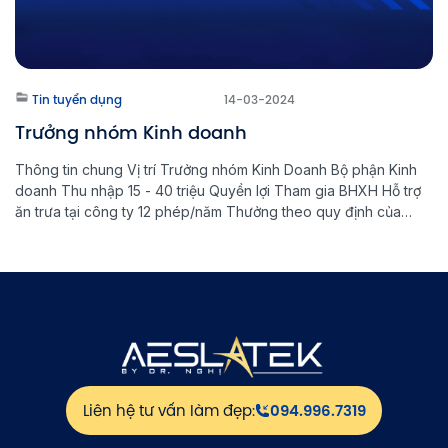
Tin tuyển dụng
14-03-2024
Trưởng nhóm Kinh doanh
Thông tin chung Vị trí Trưởng nhóm Kinh Doanh Bộ phận Kinh
doanh Thu nhập 15 - 40 triệu Quyền lợi Tham gia BHXH Hỗ trợ
ăn trưa tại công ty 12 phép/năm Thưởng theo quy định của
công ty Liên hệ Email: hr@aeslatek.vn Điện thoại: 0911467036
(HR) | 0869860596 (Thùy Linh) 2. Mô tả […]
Liên hệ tư vấn làm đẹp:
094.996.7319