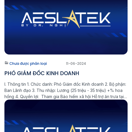
Chưa được phân loại
11-06-2024
PHÓ GIÁM ĐỐC KINH DOANH
I. Thông tin 1. Chức danh: Phó Giám đốc Kinh doanh 2. Bộ phận:
Ban Lãnh đạo 3. Thu nhập: Lương (25 triệu - 35 triệu) +% hoa
hồng 4. Quyền lợi: Tham gia Bảo hiểm xã hội Hỗ trợ ăn trưa tại
công ty Thưởng Lễ, Tết theo quy định của công ty 12 […]