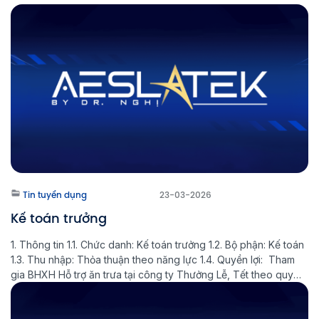
Tin tuyển dụng
23-03-2026
Kế toán trưởng
1. Thông tin 1.1. Chức danh: Kế toán trưởng 1.2. Bộ phận: Kế toán
1.3. Thu nhập: Thỏa thuận theo năng lực 1.4. Quyền lợi: Tham
gia BHXH Hỗ trợ ăn trưa tại công ty Thưởng Lễ, Tết theo quy
định của công ty 12 phép / năm 1.5. Thời gian làm việc: 8h30 -
[…]