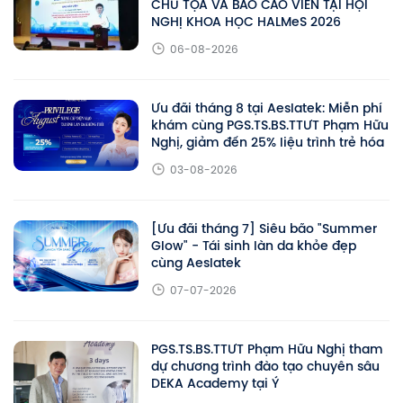
CHỦ TỌA VÀ BÁO CÁO VIÊN TẠI HỘI
NGHỊ KHOA HỌC HALMeS 2026
06-08-2026
Ưu đãi tháng 8 tại Aeslatek: Miễn phí
khám cùng PGS.TS.BS.TTƯT Phạm Hữu
Nghị, giảm đến 25% liệu trình trẻ hóa
03-08-2026
[Ưu đãi tháng 7] Siêu bão "Summer
Glow" - Tái sinh làn da khỏe đẹp
cùng Aeslatek
07-07-2026
PGS.TS.BS.TTƯT Phạm Hữu Nghị tham
dự chương trình đào tạo chuyên sâu
DEKA Academy tại Ý