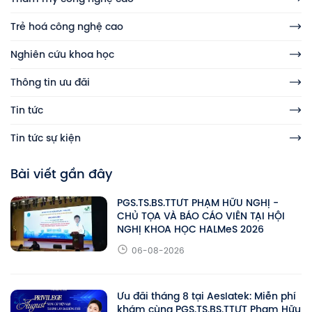
Trẻ hoá công nghệ cao
Nghiên cứu khoa học
Thông tin ưu đãi
Tin tức
Tin tức sự kiện
Bài viết gần đây
PGS.TS.BS.TTƯT PHẠM HỮU NGHỊ -
CHỦ TỌA VÀ BÁO CÁO VIÊN TẠI HỘI
NGHỊ KHOA HỌC HALMeS 2026
06-08-2026
Ưu đãi tháng 8 tại Aeslatek: Miễn phí
khám cùng PGS.TS.BS.TTƯT Phạm Hữu