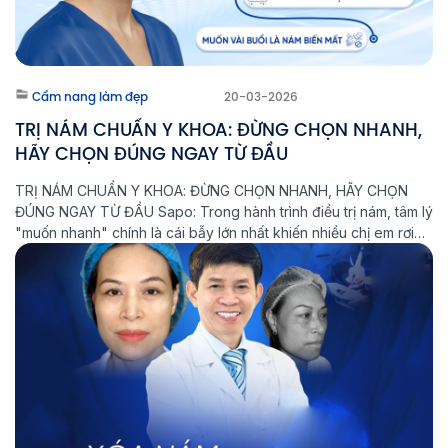
Cẩm nang làm đẹp
20-03-2026
TRỊ NÁM CHUẨN Y KHOA: ĐỪNG CHỌN NHANH,
HÃY CHỌN ĐÚNG NGAY TỪ ĐẦU
TRỊ NÁM CHUẨN Y KHOA: ĐỪNG CHỌN NHANH, HÃY CHỌN
ĐÚNG NGAY TỪ ĐẦU Sapo: Trong hành trình điều trị nám, tâm lý
"muốn nhanh" chính là cái bẫy lớn nhất khiến nhiều chị em rơi
vào vòng lặp: Điều trị - Tái phát - Nặng hơn. Tại Phòng khám
Laser Thẩm mỹ Aeslatek, chúng […]