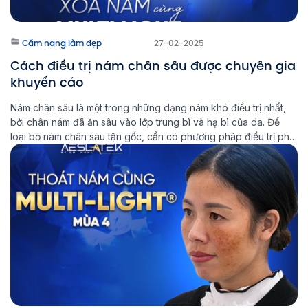
Cẩm nang làm đẹp
27-02-2025
Cách điều trị nám chân sâu được chuyên gia
khuyến cáo
Nám chân sâu là một trong những dạng nám khó điều trị nhất,
bởi chân nám đã ăn sâu vào lớp trung bì và hạ bì của da. Để
loại bỏ nám chân sâu tận gốc, cần có phương pháp điều trị phù
hợp và kiên trì trong quá trình chăm sóc da. Multi Light […]