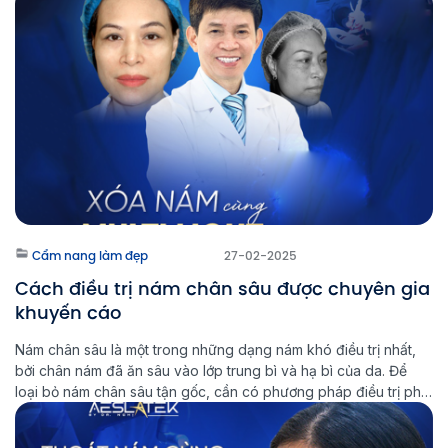
Laser Thẩm mỹ Aeslatek, chúng […]
Cẩm nang làm đẹp
27-02-2025
Cách điều trị nám chân sâu được chuyên gia
khuyến cáo
Nám chân sâu là một trong những dạng nám khó điều trị nhất,
bởi chân nám đã ăn sâu vào lớp trung bì và hạ bì của da. Để
loại bỏ nám chân sâu tận gốc, cần có phương pháp điều trị phù
hợp và kiên trì trong quá trình chăm sóc da. Multi Light […]