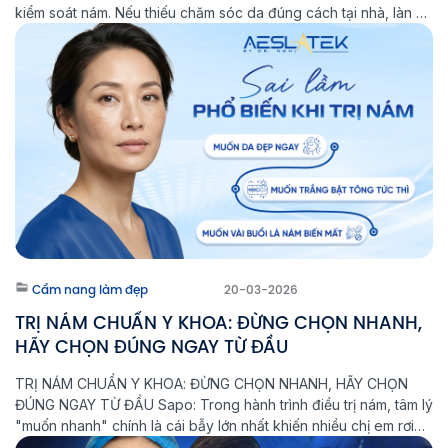
kiểm soát nám. Nếu thiếu chăm sóc da đúng cách tại nhà, làn da
sẽ khó ổn định lâu dài và nguy cơ nám tái phát vẫn […]
Cẩm nang làm đẹp
20-03-2026
TRỊ NÁM CHUẨN Y KHOA: ĐỪNG CHỌN NHANH,
HÃY CHỌN ĐÚNG NGAY TỪ ĐẦU
TRỊ NÁM CHUẨN Y KHOA: ĐỪNG CHỌN NHANH, HÃY CHỌN
ĐÚNG NGAY TỪ ĐẦU Sapo: Trong hành trình điều trị nám, tâm lý
"muốn nhanh" chính là cái bẫy lớn nhất khiến nhiều chị em rơi
vào vòng lặp: Điều trị - Tái phát - Nặng hơn. Tại Phòng khám