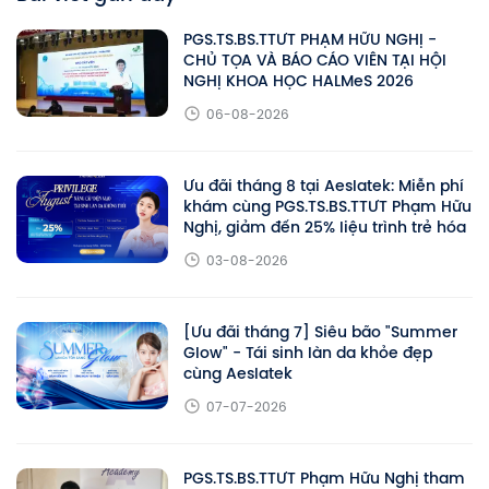
PGS.TS.BS.TTƯT PHẠM HỮU NGHỊ -
CHỦ TỌA VÀ BÁO CÁO VIÊN TẠI HỘI
NGHỊ KHOA HỌC HALMeS 2026
06-08-2026
Ưu đãi tháng 8 tại Aeslatek: Miễn phí
khám cùng PGS.TS.BS.TTƯT Phạm Hữu
Nghị, giảm đến 25% liệu trình trẻ hóa
03-08-2026
[Ưu đãi tháng 7] Siêu bão "Summer
Glow" - Tái sinh làn da khỏe đẹp
cùng Aeslatek
07-07-2026
PGS.TS.BS.TTƯT Phạm Hữu Nghị tham