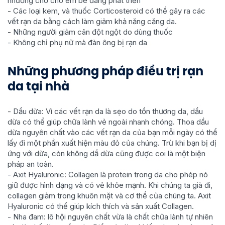
nhường chỗ cho em bé đang phát triển
- Các loại kem, và thuốc Corticosteroid có thể gây ra các
vết rạn da bằng cách làm giảm khả năng căng da.
- Những người giảm cân đột ngột do dùng thuốc
- Không chỉ phụ nữ mà đàn ông bị rạn da
Những phương pháp điều trị rạn
da tại nhà
- Dầu dừa: Vì các vết rạn da là sẹo do tổn thương da, dầu
dừa có thể giúp chữa lành vẻ ngoài nhanh chóng. Thoa dầu
dừa nguyên chất vào các vết rạn da của bạn mỗi ngày có thể
lấy đi một phần xuất hiện màu đỏ của chúng. Trừ khi bạn bị dị
ứng với dừa, còn không dầ dừa cũng được coi là một biện
pháp an toàn.
- Axit Hyaluronic: Collagen là protein trong da cho phép nó
giữ được hình dạng và có vẻ khỏe mạnh. Khi chúng ta già đi,
collagen giảm trong khuôn mặt và cơ thể của chúng ta. Axit
Hyaluronic có thể giúp kích thích và sản xuất Collagen.
- Nha đam: lô hội nguyên chất vừa là chất chữa lành tự nhiên