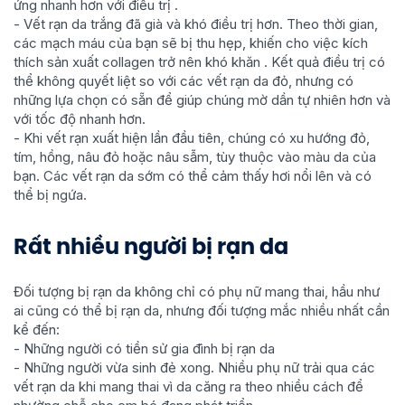
ứng nhanh hơn với điều trị .
- Vết rạn da trắng đã già và khó điều trị hơn. Theo thời gian,
các mạch máu của bạn sẽ bị thu hẹp, khiến cho việc kích
thích sản xuất collagen trở nên khó khăn . Kết quả điều trị có
thể không quyết liệt so với các vết rạn da đỏ, nhưng có
những lựa chọn có sẵn để giúp chúng mờ dần tự nhiên hơn và
với tốc độ nhanh hơn.
- Khi vết rạn xuất hiện lần đầu tiên, chúng có xu hướng đỏ,
tím, hồng, nâu đỏ hoặc nâu sẫm, tùy thuộc vào màu da của
bạn. Các vết rạn da sớm có thể cảm thấy hơi nổi lên và có
thể bị ngứa.
Rất nhiều người bị rạn da
Đối tượng bị rạn da không chỉ có phụ nữ mang thai, hầu như
ai cũng có thể bị rạn da, nhưng đối tượng mắc nhiều nhất cần
kể đến:
- Những người có tiền sử gia đình bị rạn da
- Những người vừa sinh đẻ xong. Nhiều phụ nữ trải qua các
vết rạn da khi mang thai vì da căng ra theo nhiều cách để