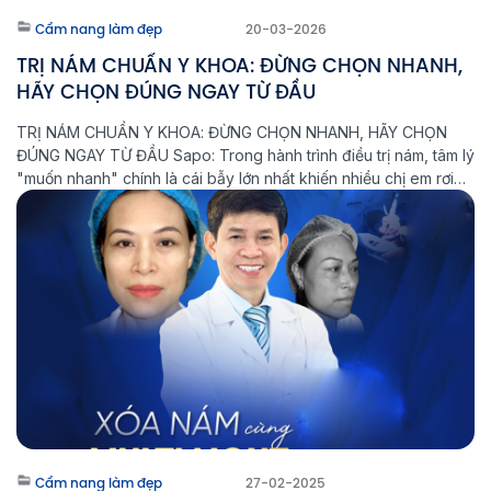
Cẩm nang làm đẹp
20-03-2026
TRỊ NÁM CHUẨN Y KHOA: ĐỪNG CHỌN NHANH,
HÃY CHỌN ĐÚNG NGAY TỪ ĐẦU
TRỊ NÁM CHUẨN Y KHOA: ĐỪNG CHỌN NHANH, HÃY CHỌN
ĐÚNG NGAY TỪ ĐẦU Sapo: Trong hành trình điều trị nám, tâm lý
"muốn nhanh" chính là cái bẫy lớn nhất khiến nhiều chị em rơi
vào vòng lặp: Điều trị - Tái phát - Nặng hơn. Tại Phòng khám
Laser Thẩm mỹ Aeslatek, chúng […]
Cẩm nang làm đẹp
27-02-2025