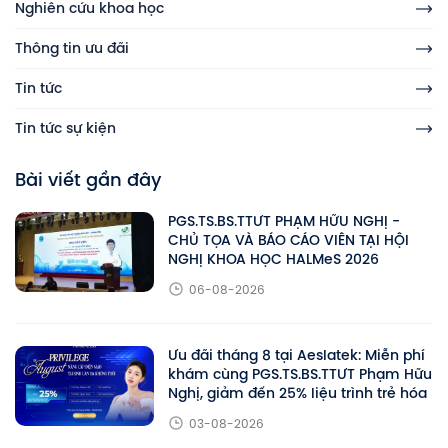
Nghiên cứu khoa học
Thông tin ưu đãi
Tin tức
Tin tức sự kiện
Bài viết gần đây
PGS.TS.BS.TTƯT PHẠM HỮU NGHỊ -
CHỦ TỌA VÀ BÁO CÁO VIÊN TẠI HỘI
NGHỊ KHOA HỌC HALMeS 2026
06-08-2026
Ưu đãi tháng 8 tại Aeslatek: Miễn phí
khám cùng PGS.TS.BS.TTƯT Phạm Hữu
Nghị, giảm đến 25% liệu trình trẻ hóa
03-08-2026