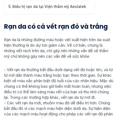
Điều trị rạn da tại Viện thẩm mỹ Aeslatek
Rạn da có cả vết rạn đỏ và trắng
Rạn da là những đường màu hoặc vệt xuất hiện trên da xuát
hiện thường là do dự tưn giảm cân. Về cơ bản, chúng là
những vết rách trên da, chỉ gây nên những vấn đề về thẩm
mỹ chứ không gây nên các vấn đề về sức khỏe
- Vết rạn da thường bắt đầu dưới dạng vết đỏ hoặc tím, và từ
từ mờ dần thành màu trắng hoặc bạc theo thời gian. Sự khác
biệt về màu sắc phân biệt độ tuổi của các nhãn hiệu. Mặc dù
chúng có thể không bao giờ biến mất hoàn toàn, nhưng việc
điều trị có thể làm sáng màu vết của bạn và thu nhỏ chúng
lại. Trong các trường hợp khác, vết rạn da tự mờ đi.
- Các vết rạn da mới, nhuốm màu đỏ dễ điều trị hơn. Chúng
bắt đầu đỏ vì các mạch máu hiện diện dưới da. Sự hiện diện
của các mạch máu hoạt động cho phép các vết rạn đỏ phản