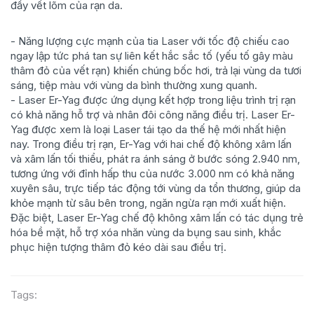
đầy vết lõm của rạn da.
- Năng lượng cực mạnh của tia Laser với tốc độ chiếu cao
ngay lập tức phá tan sự liên kết hắc sắc tố (yếu tố gây màu
thâm đỏ của vết rạn) khiến chúng bốc hơi, trả lại vùng da tươi
sáng, tiệp màu với vùng da bình thường xung quanh.
- Laser Er-Yag được ứng dụng kết hợp trong liệu trình trị rạn
có khả năng hỗ trợ và nhân đôi công năng điều trị. Laser Er-
Yag được xem là loại Laser tái tạo da thế hệ mới nhất hiện
nay. Trong điều trị rạn, Er-Yag với hai chế độ không xâm lấn
và xâm lấn tối thiểu, phát ra ánh sáng ở bước sóng 2.940 nm,
tương ứng với đỉnh hấp thu của nước 3.000 nm có khả năng
xuyên sâu, trực tiếp tác động tới vùng da tổn thương, giúp da
khỏe mạnh từ sâu bên trong, ngăn ngừa rạn mới xuất hiện.
Đặc biệt, Laser Er-Yag chế độ không xâm lấn có tác dụng trẻ
hóa bề mặt, hỗ trợ xóa nhăn vùng da bụng sau sinh, khắc
phục hiện tượng thâm đỏ kéo dài sau điều trị.
Tags: