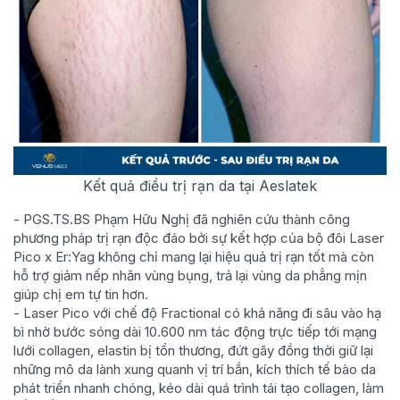
Kết quả điều trị rạn da tại Aeslatek
- PGS.TS.BS Phạm Hữu Nghị đã nghiên cứu thành công
phương pháp trị rạn độc đáo bởi sự kết hợp của bộ đôi Laser
Pico x Er:Yag không chỉ mang lại hiệu quả trị rạn tốt mà còn
hỗ trợ giảm nếp nhăn vùng bụng, trả lại vùng da phẳng mịn
giúp chị em tự tin hơn.
- Laser Pico với chế độ Fractional có khả năng đi sâu vào hạ
bì nhờ bước sóng dài 10.600 nm tác động trực tiếp tới mạng
lưới collagen, elastin bị tổn thương, đứt gãy đồng thời giữ lại
những mô da lành xung quanh vị trí bắn, kích thích tế bào da
phát triển nhanh chóng, kéo dài quá trình tái tạo collagen, làm