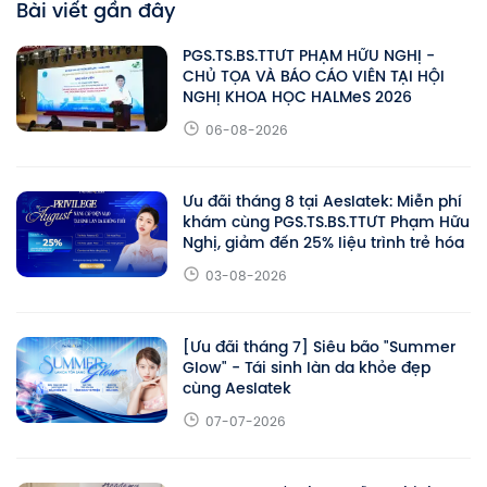
Bài viết gần đây
PGS.TS.BS.TTƯT PHẠM HỮU NGHỊ -
CHỦ TỌA VÀ BÁO CÁO VIÊN TẠI HỘI
NGHỊ KHOA HỌC HALMeS 2026
06-08-2026
Ưu đãi tháng 8 tại Aeslatek: Miễn phí
khám cùng PGS.TS.BS.TTƯT Phạm Hữu
Nghị, giảm đến 25% liệu trình trẻ hóa
03-08-2026
[Ưu đãi tháng 7] Siêu bão "Summer
Glow" - Tái sinh làn da khỏe đẹp
cùng Aeslatek
07-07-2026