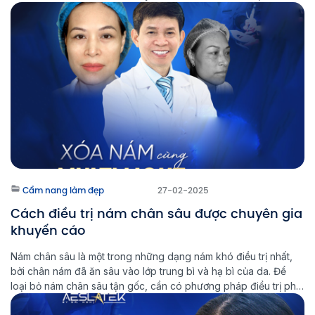
vào vòng lặp: Điều trị - Tái phát - Nặng hơn. Tại Phòng khám
Laser Thẩm mỹ Aeslatek, chúng […]
Cẩm nang làm đẹp
27-02-2025
Cách điều trị nám chân sâu được chuyên gia
khuyến cáo
Nám chân sâu là một trong những dạng nám khó điều trị nhất,
bởi chân nám đã ăn sâu vào lớp trung bì và hạ bì của da. Để
loại bỏ nám chân sâu tận gốc, cần có phương pháp điều trị phù
hợp và kiên trì trong quá trình chăm sóc da. Multi Light […]