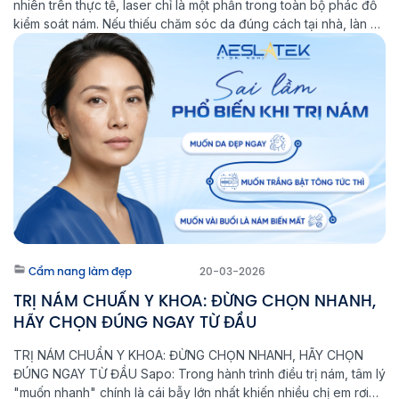
nhiên trên thực tế, laser chỉ là một phần trong toàn bộ phác đồ
kiểm soát nám. Nếu thiếu chăm sóc da đúng cách tại nhà, làn da
sẽ khó ổn định lâu dài và nguy cơ nám tái phát vẫn […]
Cẩm nang làm đẹp
20-03-2026
TRỊ NÁM CHUẨN Y KHOA: ĐỪNG CHỌN NHANH,
HÃY CHỌN ĐÚNG NGAY TỪ ĐẦU
TRỊ NÁM CHUẨN Y KHOA: ĐỪNG CHỌN NHANH, HÃY CHỌN
ĐÚNG NGAY TỪ ĐẦU Sapo: Trong hành trình điều trị nám, tâm lý
"muốn nhanh" chính là cái bẫy lớn nhất khiến nhiều chị em rơi