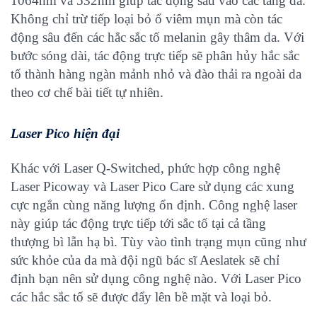
1064nm và 532nm giúp tác động sâu vào các tầng da.
Không chỉ trừ tiếp loại bỏ ổ viêm mụn mà còn tác
động sâu đến các hắc sắc tố melanin gây thâm da. Với
bước sóng dài, tác động trực tiếp sẽ phân hủy hắc sắc
tố thành hàng ngàn mảnh nhỏ và đào thải ra ngoài da
theo cơ chế bài tiết tự nhiên.
Laser Pico hiện đại
Khác với Laser Q-Switched, phức hợp công nghệ
Laser Picoway và Laser Pico Care sử dụng các xung
cực ngắn cùng năng lượng ổn định. Công nghệ laser
này giúp tác động trực tiếp tới sắc tố tại cả tầng
thượng bì lẫn hạ bì. Tùy vào tình trạng mụn cũng như
sức khỏe của da mà đội ngũ bác sĩ Aeslatek sẽ chỉ
định bạn nên sử dụng công nghệ nào. Với Laser Pico
các hắc sắc tố sẽ được đẩy lên bề mặt và loại bỏ.