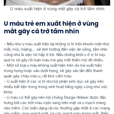
U máu xuất hiện ở vùng mắt gây cả trở tầm nhìn
U máu trẻ em xuất hiện ở vùng
mắt gây cả trở tầm nhìn
- Nếu như u máu xuất hiện tại những vị trí trên khuôn mặt như:
mắt, mũi, miệng…. sẽ ảnh hưởng đến việc ăn uống, tầm nhìn
cũng như là việc hô hấp ở trẻ. Nếu những khối u ở vị trí này
quá to sẽ gây rối loạn máu mà gây mất thẩm mỹ rất nhiều.
- Một số loại u máu không xuất hiện trên da mà xuất hiện
trong họng hoặc sâu dưới họng, sẽ gây xân lấn đến thanh
quản gây chảy máu u, rất khó cầm máu
- U xuất hiện ở các vị trí như bộ phận sinh dục sẽ gây nên
nhiều bất tiện trong trong sinh hoạt hằng ngày cũng như sức
khỏe
- U máu có thể gây nên hội chứng Sturge-Weber được đặc
trưng bởi các bớt màu rượu vang trên mặt và u mạch màng
não mềm. Các biến dạng rải rác thường gặp nhất ở các màng
não mềm, mao mạch mặt, và các mạch máu trong mắt. Biến