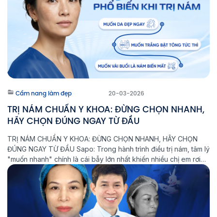
Cẩm nang làm đẹp
20-03-2026
TRỊ NÁM CHUẨN Y KHOA: ĐỪNG CHỌN NHANH,
HÃY CHỌN ĐÚNG NGAY TỪ ĐẦU
TRỊ NÁM CHUẨN Y KHOA: ĐỪNG CHỌN NHANH, HÃY CHỌN
ĐÚNG NGAY TỪ ĐẦU Sapo: Trong hành trình điều trị nám, tâm lý
"muốn nhanh" chính là cái bẫy lớn nhất khiến nhiều chị em rơi
vào vòng lặp: Điều trị - Tái phát - Nặng hơn. Tại Phòng khám
Laser Thẩm mỹ Aeslatek, chúng […]