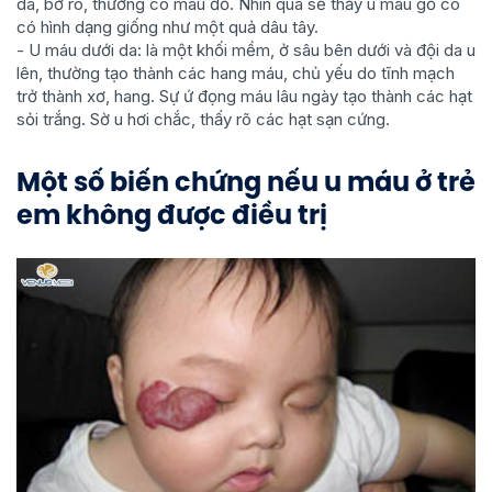
da, bờ rõ, thường có màu đỏ. Nhìn qua sẽ thấy u máu gồ có
có hình dạng giống như một quả dâu tây.
- U máu dưới da: là một khối mềm, ở sâu bên dưới và đội da u
lên, thường tạo thành các hang máu, chủ yếu do tĩnh mạch
trở thành xơ, hang. Sự ứ đọng máu lâu ngày tạo thành các hạt
sỏi trắng. Sờ u hơi chắc, thấy rõ các hạt sạn cứng.
Một số biến chứng nếu u máu ở trẻ
em không được điều trị