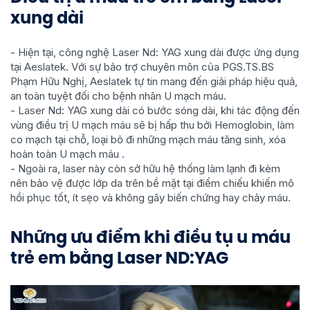
xung dài
- Hiện tại, công nghệ Laser Nd: YAG xung dài được ứng dụng
tại Aeslatek. Với sự bảo trợ chuyên môn của PGS.TS.BS
Phạm Hữu Nghị, Aeslatek tự tin mang đến giải pháp hiệu quả,
an toàn tuyệt đối cho bệnh nhân U mạch máu.
- Laser Nd: YAG xung dài có bước sóng dài, khi tác động đến
vùng điều trị U mạch máu sẽ bị hấp thu bởi Hemoglobin, làm
co mạch tại chỗ, loại bỏ đi những mạch máu tăng sinh, xóa
hoàn toàn U mạch máu .
- Ngoài ra, laser này còn sở hữu hệ thống làm lạnh đi kèm
nên bảo vệ được lớp da trên bề mặt tại điểm chiếu khiến mô
hồi phục tốt, ít sẹo và không gây biến chứng hay chảy máu.
Những ưu điểm khi điều tụ u máu
trẻ em bằng Laser ND:YAG