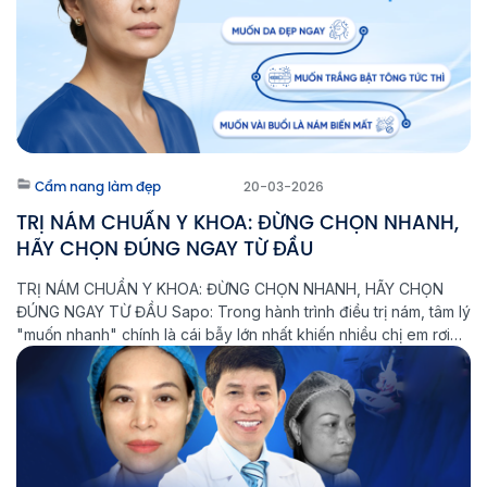
Cẩm nang làm đẹp
20-03-2026
TRỊ NÁM CHUẨN Y KHOA: ĐỪNG CHỌN NHANH,
HÃY CHỌN ĐÚNG NGAY TỪ ĐẦU
TRỊ NÁM CHUẨN Y KHOA: ĐỪNG CHỌN NHANH, HÃY CHỌN
ĐÚNG NGAY TỪ ĐẦU Sapo: Trong hành trình điều trị nám, tâm lý
"muốn nhanh" chính là cái bẫy lớn nhất khiến nhiều chị em rơi
vào vòng lặp: Điều trị - Tái phát - Nặng hơn. Tại Phòng khám
Laser Thẩm mỹ Aeslatek, chúng […]