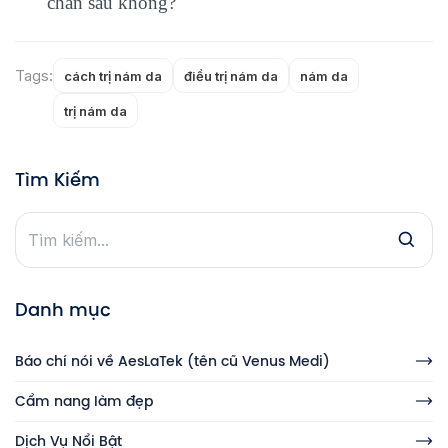
chân sâu không?
Tags:
cách trị nám da
điều trị nám da
nám da
trị nám da
Tìm Kiếm
Danh mục
Báo chí nói về AesLaTek (tên cũ Venus Medi)
Cẩm nang làm đẹp
Dịch Vụ Nổi Bật