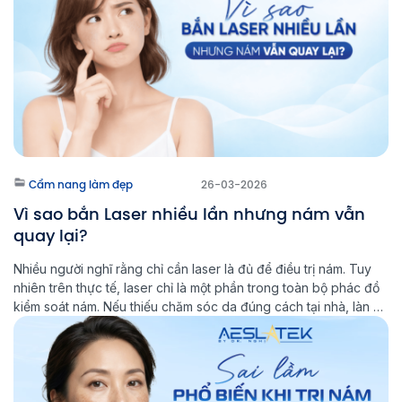
Cẩm nang làm đẹp
26-03-2026
Vì sao bắn Laser nhiều lần nhưng nám vẫn
quay lại?
Nhiều người nghĩ rằng chỉ cần laser là đủ để điều trị nám. Tuy
nhiên trên thực tế, laser chỉ là một phần trong toàn bộ phác đồ
kiểm soát nám. Nếu thiếu chăm sóc da đúng cách tại nhà, làn da
sẽ khó ổn định lâu dài và nguy cơ nám tái phát vẫn […]