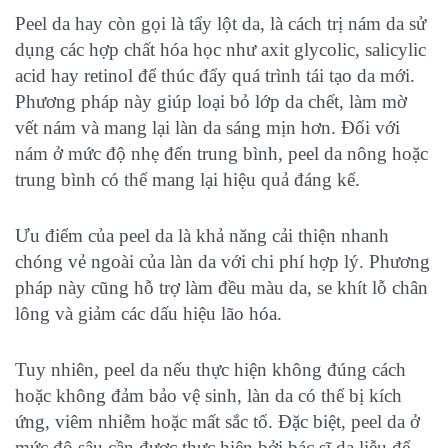
Peel da hay còn gọi là tẩy lột da, là cách trị nám da sử
dụng các hợp chất hóa học như axit glycolic, salicylic
acid hay retinol để thúc đẩy quá trình tái tạo da mới.
Phương pháp này giúp loại bỏ lớp da chết, làm mờ
vết nám và mang lại làn da sáng mịn hơn. Đối với
nám ở mức độ nhẹ đến trung bình, peel da nông hoặc
trung bình có thể mang lại hiệu quả đáng kể.
Ưu điểm của peel da là khả năng cải thiện nhanh
chóng vẻ ngoài của làn da với chi phí hợp lý. Phương
pháp này cũng hỗ trợ làm đều màu da, se khít lỗ chân
lông và giảm các dấu hiệu lão hóa.
Tuy nhiên, peel da nếu thực hiện không đúng cách
hoặc không đảm bảo vệ sinh, làn da có thể bị kích
ứng, viêm nhiễm hoặc mất sắc tố. Đặc biệt, peel da ở
mức độ sâu cần được thực hiện bởi bác sĩ da liễu để