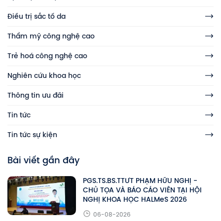
Điều trị sắc tố da
Thẩm mỹ công nghệ cao
Trẻ hoá công nghệ cao
Nghiên cứu khoa học
Thông tin ưu đãi
Tin tức
Tin tức sự kiện
Bài viết gần đây
PGS.TS.BS.TTƯT PHẠM HỮU NGHỊ -
CHỦ TỌA VÀ BÁO CÁO VIÊN TẠI HỘI
NGHỊ KHOA HỌC HALMeS 2026
06-08-2026