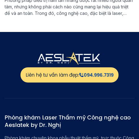
Phương pháp điều trị nám tàn nhang được rất nhiều người quan
tâm, nhưng không phải cách nào cũng mang lại hiệu quả triệt
để và an toàn. Trong đó, công nghệ cao, đặc biệt là laser,
đang được xem là giải pháp tối ưu giúp loại bỏ nám tàn nhang
tận gốc. Vậy đâu […]
Liên hệ tư vấn làm đẹp:
094.996.7319
Phòng khám Laser Thẩm mỹ Công nghệ cao
Aeslatek by Dr. Nghị
Phòng khám chuyên khoa phẫu thuật thẩm mỹ, trực thuộc Công