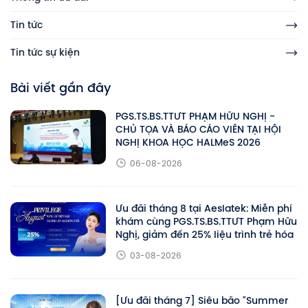
Tin tức
Tin tức sự kiện
Bài viết gần đây
PGS.TS.BS.TTƯT PHẠM HỮU NGHỊ -
CHỦ TỌA VÀ BÁO CÁO VIÊN TẠI HỘI
NGHỊ KHOA HỌC HALMeS 2026
06-08-2026
Ưu đãi tháng 8 tại Aeslatek: Miễn phí
khám cùng PGS.TS.BS.TTƯT Phạm Hữu
Nghị, giảm đến 25% liệu trình trẻ hóa
03-08-2026
[Ưu đãi tháng 7] Siêu bão "Summer