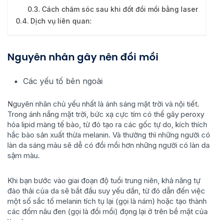
Cách chăm sóc sau khi đốt đồi mồi bằng laser
Dịch vụ liên quan:
Nguyên nhân gây nên đồi mồi
Các yếu tố bên ngoài
Nguyên nhân chủ yếu nhất là ánh sáng mặt trời và nội tiết.
Trong ánh nắng mặt trời, bức xạ cực tím có thể gây peroxy
hóa lipid màng tế bào, từ đó tạo ra các gốc tự do, kích thích
hắc bào sản xuất thừa melanin. Và thường thì những người có
làn da sáng màu sẽ dễ có đồi mồi hơn những người có làn da
sậm màu.
Khi bạn bước vào giai đoạn độ tuổi trung niên, khả năng tự
đào thải của da sẽ bắt đầu suy yếu dần, từ đó dẫn đến việc
một số sắc tố melanin tích tụ lại (gọi là nám) hoặc tạo thành
các đốm nâu đen (gọi là đồi mồi) đọng lại ở trên bề mặt của