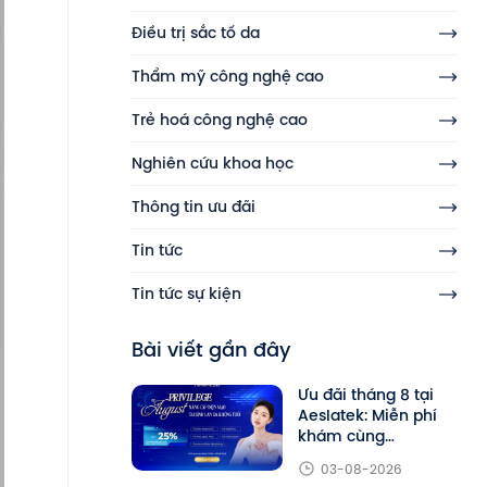
Điều trị sắc tố da
Thẩm mỹ công nghệ cao
Trẻ hoá công nghệ cao
Nghiên cứu khoa học
Thông tin ưu đãi
Tin tức
Tin tức sự kiện
Bài viết gần đây
Ưu đãi tháng 8 tại
Aeslatek: Miễn phí
khám cùng
PGS.TS.BS.TTƯT
03-08-2026
Phạm Hữu Nghị,