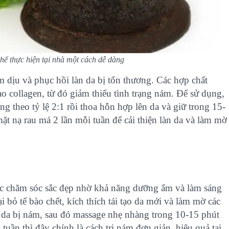
thể thực hiện tại nhà một cách dễ dàng
 dịu và phục hồi làn da bị tổn thương. Các hợp chất
tạo collagen, từ đó giảm thiểu tình trạng nám. Để sử dụng,
ng theo tỷ lệ 2:1 rồi thoa hỗn hợp lên da và giữ trong 15-
ặt nạ rau má 2 lần mỗi tuần để cải thiện làn da và làm mờ
ệc chăm sóc sắc đẹp nhờ khả năng dưỡng ẩm và làm sáng
 bỏ tế bào chết, kích thích tái tạo da mới và làm mờ các
ng da bị nám, sau đó massage nhẹ nhàng trong 10-15 phút
tuần thì đây chính là cách trị nám đơn giản, hiệu quả tại