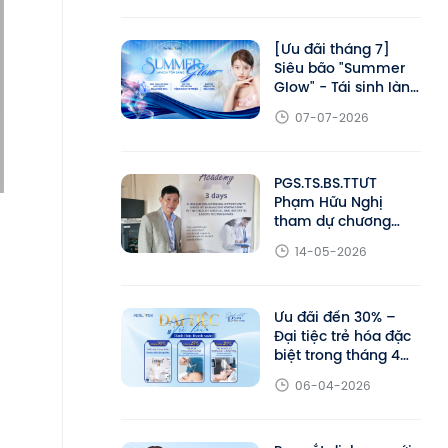
giảm đến 25% liệu
trình trẻ hóa
[Ưu đãi tháng 7]
Siêu bão "Summer
Glow" - Tái sinh làn
da khỏe đẹp cùng
07-07-2026
Aeslatek
PGS.TS.BS.TTƯT
Phạm Hữu Nghị
tham dự chương
trình đào tạo chuyên
14-05-2026
sâu DEKA Academy
tại Ý
Ưu đãi đến 30% –
Đại tiệc trẻ hóa đặc
biệt trong tháng 4
tại Aeslatek
06-04-2026