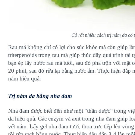
Có rất nhiều cách trị nám da có 
Rau má không chỉ có lợi cho sức khỏe mà còn giúp làm
triterpenoids trong rau má giúp thúc đẩy quá trình tái 
bạn ép lấy nước rau má tươi, sau đó pha trộn với mật o
20 phút, sau đó rửa lại bằng nước ấm. Thực hiện đắp m
nám hiệu quả.
Trị nám da bằng nha đam
Nha đam được biết đến như một “thần dược” trong vi
da hiệu quả. Các enzym và axit trong nha đam giúp loại
vết nám. Lấy gel nha đam tươi, thoa trực tiếp lên vù
rồi rửa sạch bằng nước. Thực hiện đều đặn 3-4 lần mỗi 