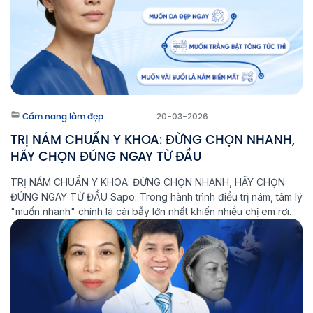
Cẩm nang làm đẹp
20-03-2026
TRỊ NÁM CHUẨN Y KHOA: ĐỪNG CHỌN NHANH,
HÃY CHỌN ĐÚNG NGAY TỪ ĐẦU
TRỊ NÁM CHUẨN Y KHOA: ĐỪNG CHỌN NHANH, HÃY CHỌN
ĐÚNG NGAY TỪ ĐẦU Sapo: Trong hành trình điều trị nám, tâm lý
"muốn nhanh" chính là cái bẫy lớn nhất khiến nhiều chị em rơi
vào vòng lặp: Điều trị - Tái phát - Nặng hơn. Tại Phòng khám
Laser Thẩm mỹ Aeslatek, chúng […]