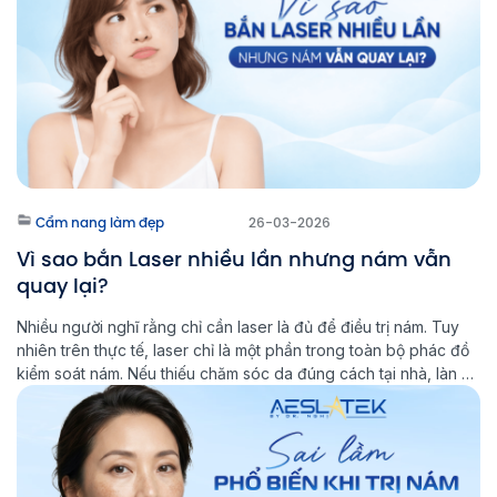
Cẩm nang làm đẹp
26-03-2026
Vì sao bắn Laser nhiều lần nhưng nám vẫn
quay lại?
Nhiều người nghĩ rằng chỉ cần laser là đủ để điều trị nám. Tuy
nhiên trên thực tế, laser chỉ là một phần trong toàn bộ phác đồ
kiểm soát nám. Nếu thiếu chăm sóc da đúng cách tại nhà, làn da
sẽ khó ổn định lâu dài và nguy cơ nám tái phát vẫn […]