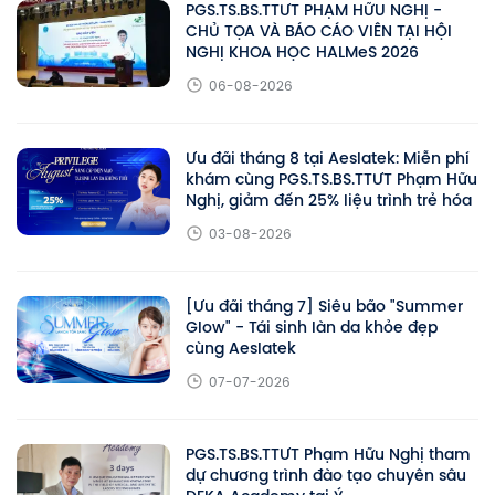
PGS.TS.BS.TTƯT PHẠM HỮU NGHỊ -
CHỦ TỌA VÀ BÁO CÁO VIÊN TẠI HỘI
NGHỊ KHOA HỌC HALMeS 2026
06-08-2026
Ưu đãi tháng 8 tại Aeslatek: Miễn phí
khám cùng PGS.TS.BS.TTƯT Phạm Hữu
Nghị, giảm đến 25% liệu trình trẻ hóa
03-08-2026
[Ưu đãi tháng 7] Siêu bão "Summer
Glow" - Tái sinh làn da khỏe đẹp
cùng Aeslatek
07-07-2026
PGS.TS.BS.TTƯT Phạm Hữu Nghị tham
dự chương trình đào tạo chuyên sâu