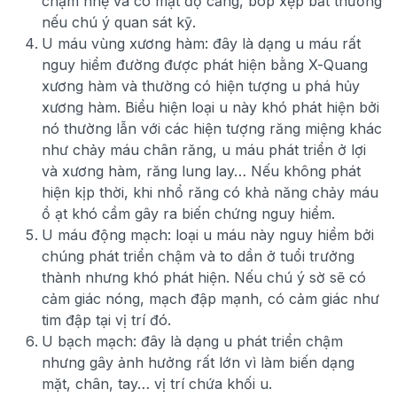
chạm nhẹ và có mặt độ căng, bóp xẹp bất thường
nếu chú ý quan sát kỹ.
U máu vùng xương hàm: đây là dạng u máu rất
nguy hiểm đường được phát hiện bằng X-Quang
xương hàm và thường có hiện tượng u phá hủy
xương hàm. Biểu hiện loại u này khó phát hiện bởi
nó thường lẫn với các hiện tượng răng miệng khác
như chảy máu chân răng, u máu phát triển ở lợi
và xương hàm, răng lung lay… Nếu không phát
hiện kịp thời, khi nhổ răng có khả năng chảy máu
ồ ạt khó cầm gây ra biến chứng nguy hiểm.
U máu động mạch: loại u máu này nguy hiểm bởi
chúng phát triển chậm và to dần ở tuổi trưởng
thành nhưng khó phát hiện. Nếu chú ý sờ sẽ có
cảm giác nóng, mạch đập mạnh, có cảm giác như
tim đập tại vị trí đó.
U bạch mạch: đây là dạng u phát triển chậm
nhưng gây ảnh hưởng rất lớn vì làm biến dạng
mặt, chân, tay… vị trí chứa khối u.