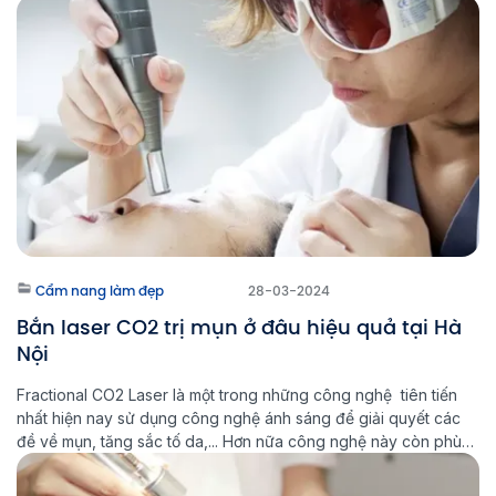
Bạn có thể dễ dàng tìm thấy cả trăm lý do nên lựa chọn […]
Cẩm nang làm đẹp
28-03-2024
Bắn laser CO2 trị mụn ở đâu hiệu quả tại Hà
Nội
Fractional CO2 Laser là một trong những công nghệ tiên tiến
nhất hiện nay sử dụng công nghệ ánh sáng để giải quyết các
đề về mụn, tăng sắc tố da,... Hơn nữa công nghệ này còn phù
hợp với hầu hết mọi loại da và đảm bảo an toàn, giảm thiểu tối
đa mọi […]