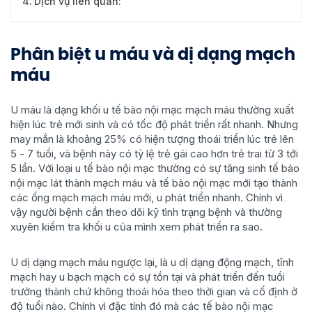
Dịch vụ liên quan:
Phân biệt u máu và dị dạng mạch
máu
U máu là dạng khối u tế bào nội mạc mạch máu thường xuất
hiện lúc trẻ mới sinh và có tốc độ phát triển rất nhanh. Nhưng
may mắn là khoảng 25% có hiện tượng thoái triển lúc trẻ lên
5 - 7 tuổi, và bệnh này có tỷ lệ trẻ gái cao hơn trẻ trai từ 3 tới
5 lần. Với loại u tế bào nội mạc thường có sự tăng sinh tế bào
nội mạc lát thành mạch máu và tế bào nội mạc mới tạo thành
các ống mạch mạch máu mới, u phát triển nhanh. Chính vì
vậy người bệnh cần theo dõi kỹ tình trạng bệnh và thường
xuyên kiểm tra khối u của mình xem phát triển ra sao.
U dị dạng mạch máu ngược lại, là u dị dạng động mạch, tĩnh
mạch hay u bạch mạch có sự tồn tại và phát triển đến tuổi
trưởng thành chứ không thoái hóa theo thời gian và cố định ở
độ tuổi nào. Chính vì đặc tính đó mà các tế bào nội mạc