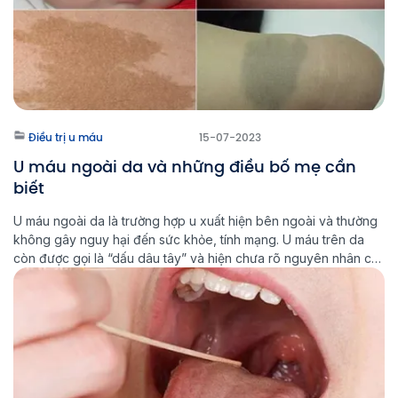
Điều trị u máu
15-07-2023
U máu ngoài da và những điều bố mẹ cần
biết
U máu ngoài da là trường hợp u xuất hiện bên ngoài và thường
không gây nguy hại đến sức khỏe, tính mạng. U máu trên da
còn được gọi là “dấu dâu tây” và hiện chưa rõ nguyên nhân cụ
thể hình thành khối u này. Tuy không gây nguy hiểm trực tiếp
nhưng […]