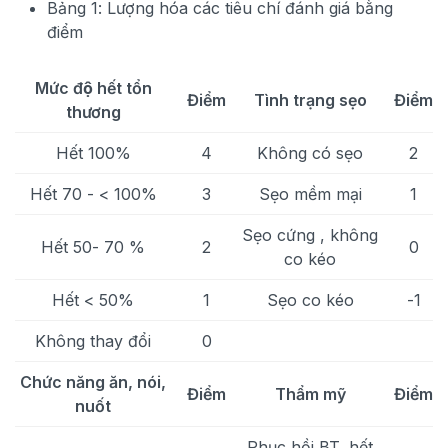
Bảng 1: Lượng hóa các tiêu chí đánh giá bằng
điểm
Mức độ hết tổn
Điểm
Tình trạng sẹo
Điểm
thương
Hết 100%
4
Không có sẹo
2
Hết 70 - < 100%
3
Sẹo mềm mại
1
Sẹo cứng , không
Hết 50- 70 %
2
0
co kéo
Hết < 50%
1
Sẹo co kéo
-1
Không thay đổi
0
Chức năng ăn, nói,
Điểm
Thẩm mỹ
Điểm
nuốt
Phục hồi BT, hết