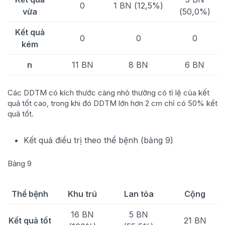
0
1 BN (12,5%)
vừa
(50,0%)
Kết quả
0
0
0
kém
n
11 BN
8 BN
6 BN
Các DDTM có kích thước càng nhỏ thường có tỉ lệ của kết
quả tốt cao, trong khi đó DDTM lớn hơn 2 cm chỉ có 50% kết
quả tốt.
Kết quả điều trị theo thể bệnh (bảng 9)
Bảng 9
Thể bệnh
Khu trú
Lan tỏa
Cộng
16 BN
5 BN
Kết quả tốt
21 BN