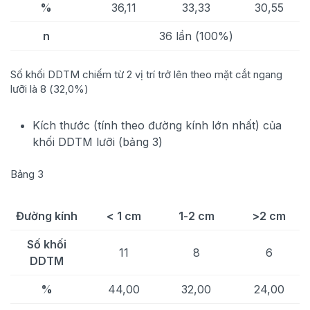
%
36,11
33,33
30,55
n
36 lần (100%)
Số khối DDTM chiếm từ 2 vị trí trở lên theo mặt cắt ngang
lưỡi là 8 (32,0%)
Kích thước (tính theo đường kính lớn nhất) của
khối DDTM lưỡi (bảng 3)
Bảng 3
Đường kính
< 1 cm
1-2 cm
>2 cm
Số khối
11
8
6
DDTM
%
44,00
32,00
24,00