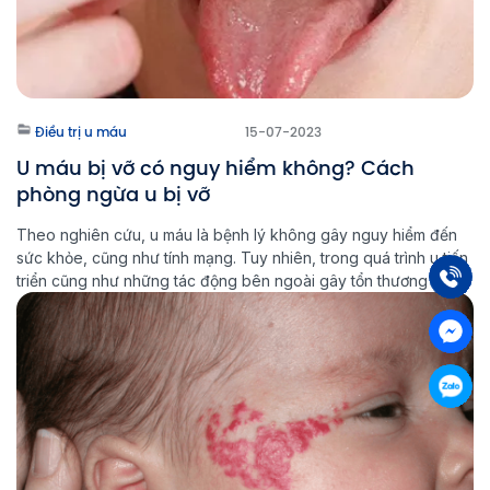
Điều trị u máu
15-07-2023
U máu bị vỡ có nguy hiểm không? Cách
phòng ngừa u bị vỡ
Theo nghiên cứu, u máu là bệnh lý không gây nguy hiểm đến
sức khỏe, cũng như tính mạng. Tuy nhiên, trong quá trình u tiến
triển cũng như những tác động bên ngoài gây tổn thương đến
khối u có thể gây biến chứng khó lường. Vậy trường hợp u máu
bị vỡ có […]