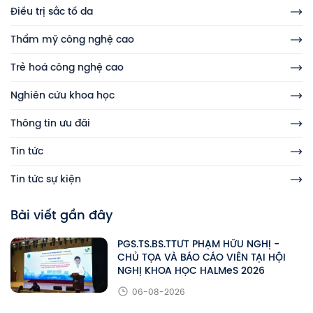
Điều trị sắc tố da
Thẩm mỹ công nghệ cao
Trẻ hoá công nghệ cao
Nghiên cứu khoa học
Thông tin ưu đãi
Tin tức
Tin tức sự kiện
Bài viết gần đây
PGS.TS.BS.TTƯT PHẠM HỮU NGHỊ -
CHỦ TỌA VÀ BÁO CÁO VIÊN TẠI HỘI
NGHỊ KHOA HỌC HALMeS 2026
06-08-2026