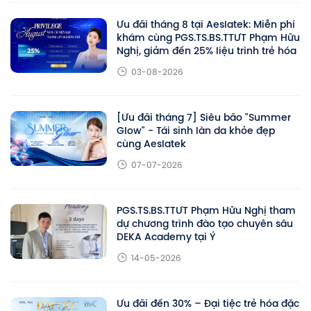
Ưu đãi tháng 8 tại Aeslatek: Miễn phí
khám cùng PGS.TS.BS.TTƯT Phạm Hữu
Nghị, giảm đến 25% liệu trình trẻ hóa
03-08-2026
[Ưu đãi tháng 7] Siêu bão "Summer
Glow" - Tái sinh làn da khỏe đẹp
cùng Aeslatek
07-07-2026
PGS.TS.BS.TTƯT Phạm Hữu Nghị tham
dự chương trình đào tạo chuyên sâu
DEKA Academy tại Ý
14-05-2026
Ưu đãi đến 30% – Đại tiệc trẻ hóa đặc