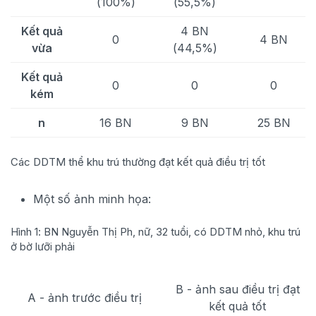
(100%)
(55,5%)
Kết quả
4 BN
0
4 BN
vừa
(44,5%)
Kết quả
0
0
0
kém
n
16 BN
9 BN
25 BN
Các DDTM thể khu trú thường đạt kết quả điều trị tốt
Một số ảnh minh họa:
Hình 1: BN Nguyễn Thị Ph, nữ, 32 tuổi, có DDTM nhỏ, khu trú
ở bờ lưỡi phải
B - ảnh sau điều trị đạt
A - ảnh trước điều trị
kết quả tốt