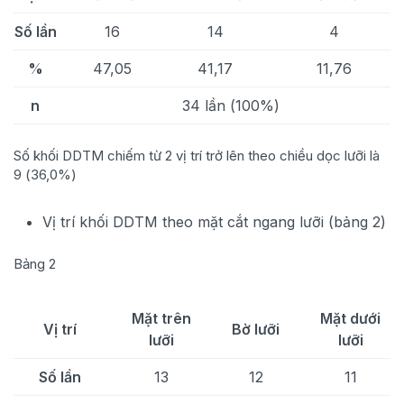
Số lần
16
14
4
%
47,05
41,17
11,76
n
34 lần (100%)
Số khối DDTM chiếm từ 2 vị trí trở lên theo chiều dọc lưỡi là
9 (36,0%)
Vị trí khối DDTM theo mặt cắt ngang lưỡi (bảng 2)
Bảng 2
Mặt trên
Mặt dưới
Vị trí
Bờ lưỡi
lưỡi
lưỡi
Số lần
13
12
11