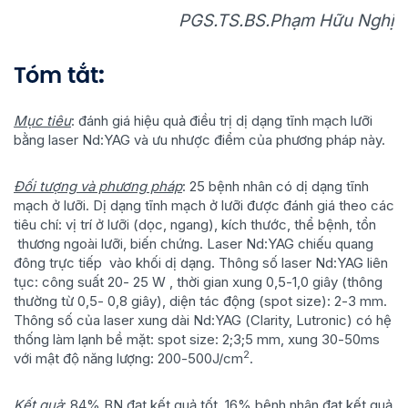
PGS.TS.BS.Phạm Hữu Nghị
Tóm tắt
:
Mục tiêu
: đánh giá hiệu quả điều trị dị dạng tĩnh mạch lưỡi
bằng laser Nd:YAG và ưu nhược điểm của phương pháp này.
Đối tượng và phương pháp
: 25 bệnh nhân có dị dạng tĩnh
mạch ở lưỡi. Dị dạng tĩnh mạch ở lưỡi được đánh giá theo các
tiêu chí: vị trí ở lưỡi (dọc, ngang), kích thước, thể bệnh, tổn
thương ngoài lưỡi, biến chứng. Laser Nd:YAG chiếu quang
đông trực tiếp vào khối dị dạng. Thông số laser Nd:YAG liên
tục: công suất 20- 25 W , thời gian xung 0,5-1,0 giây (thông
thường từ 0,5- 0,8 giây), diện tác động (spot size): 2-3 mm.
Thông số của laser xung dài Nd:YAG (Clarity, Lutronic) có hệ
thống làm lạnh bề mặt: spot size: 2;3;5 mm, xung 30-50ms
2
với mật độ năng lượng: 200-500J/cm
.
Kết quả
: 84% BN đạt kết quả tốt, 16% bệnh nhân đạt kết quả