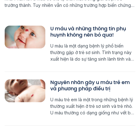
trưởng thành. Tuy nhiên vẫn có những trường hợp biến chứng
gây tử vong nếu không được điều trị sớm. Vậy u máu là bệnh gì
[…]
U máu và những thông tin phụ
huynh không nên bỏ qua!
U máu là một dạng bệnh lý phổ biến
thường gặp ở trẻ sơ sinh. Tình trạng này
xuất hiện là do sự tăng sinh lành tính và
bệnh sẽ tự khỏi khi trẻ lớn, tuy nhiên nếu
không điều trị sớm có thể gây di chứng
liên quan đến thẩm mỹ. Bệnh u máu […]
Nguyên nhân gây u máu trẻ em
và phương pháp điều trị
U máu trẻ em là một trong những bệnh lý
thường xuất hiện ở trẻ sơ sinh và trẻ nhỏ.
U máu thường có dạng giống như vết bớt
có màu đỏ rượu hoặc màu dâu tây ở trên
da của be. Vậy loại bệnh lý này có gây
nguy hiểm cho các trẻ nhỏ […]