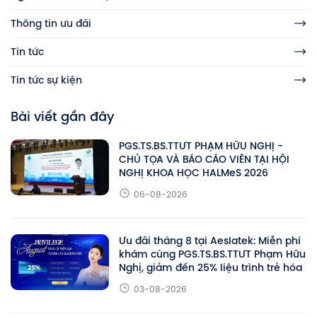
Thông tin ưu đãi
Tin tức
Tin tức sự kiện
Bài viết gần đây
PGS.TS.BS.TTƯT PHẠM HỮU NGHỊ -
CHỦ TỌA VÀ BÁO CÁO VIÊN TẠI HỘI
NGHỊ KHOA HỌC HALMeS 2026
06-08-2026
Ưu đãi tháng 8 tại Aeslatek: Miễn phí
khám cùng PGS.TS.BS.TTƯT Phạm Hữu
Nghị, giảm đến 25% liệu trình trẻ hóa
03-08-2026