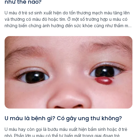
như thế nào?
U máu ở trẻ sơ sinh xuất hiện do tổn thương mạch máu tăng lên
và thường có màu đỏ hoặc tím. Ở một số trường hợp u máu có
những biến chứng ảnh hưởng đến sức khỏe cũng như thẩm mỹ
của trẻ. Vậy u máu có chữa được không? Và phương pháp
điều […]
U máu là bệnh gì? Có gây ung thư không?
U máu hay còn gọi là bướu máu xuất hiện bẩm sinh hoặc ở trẻ
nhỏ. Phần lớn u máu có thể tự biến mất trong giai đoạn trẻ